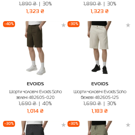
1,890 ₴
30%
1,890 ₴
30%
1,323 ₴
1,323 ₴
-40%
-30%
EVOIDS
EVOIDS
Шорти чоловічі Evoids Soho
Шорти чоловічі Evoids Soho
зелені 482605-020
бежеві 482605-125
1,690 ₴
40%
1,690 ₴
30%
1,014 ₴
1,183 ₴
-30%
-30%