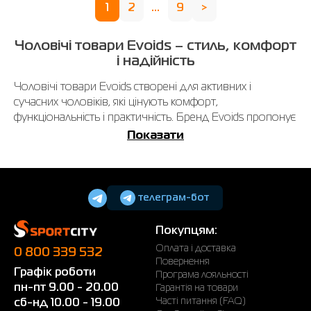
1
2
...
9
>
Чоловічі товари Evoids – стиль, комфорт
і надійність
Чоловічі товари Evoids створені для активних і
сучасних чоловіків, які цінують комфорт,
функціональність і практичність. Бренд Evoids пропонує
широкий асортимент одягу, взуття та аксесуарів для
Показати
спорту, прогулянок і повсякденного життя.
Усі моделі Evoids виготовлені з якісних матеріалів та
відповідають сучасним стандартам зручності й
телеграм-бот
довговічності.
Які чоловічі товари Evoids можна
Покупцям:
знайти?
Оплата і доставка
0 800 339 532
Повернення
У каталозі представлені різноманітні категорії товарів
Графік роботи
Програма лояльності
для чоловіків:
пн-пт 9.00 - 20.00
Гарантія на товари
Часті питання (FAQ)
сб-нд 10.00 - 19.00