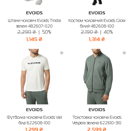
EVOIDS
EVOIDS
Штани чоловічі Evoids Tindra
Костюм чоловічий Evoids Glow
зелені 482607-020
білий 482608-100
2,290 ₴
50%
2,190 ₴
40%
1,145 ₴
1,314 ₴
EVOIDS
EVOIDS
Футболка чоловіча Evoids Vail
Толстовка чоловіча Evoids
біла 622608-100
Vespera зелена 622610-310
1,299 ₴
2,599 ₴