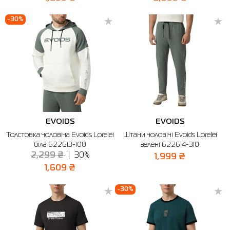
-30%
EVOIDS
EVOIDS
Толстовка чоловіча Evoids Lorelei
Штани чоловічі Evoids Lorelei
біла 622613-100
зелені 622614-310
2,299 ₴
30%
1,999 ₴
1,609 ₴
-30%