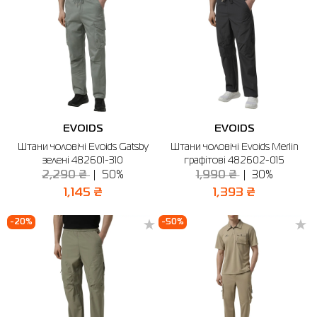
EVOIDS
EVOIDS
Штани чоловічі Evoids Gatsby
Штани чоловічі Evoids Merlin
зелені 482601-310
графiтові 482602-015
2,290 ₴
50%
1,990 ₴
30%
1,145 ₴
1,393 ₴
-20%
-50%