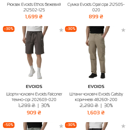
Рюкзак Evoids Ethos бежевий
Сумка Evoids Opal сіра 212505-
212502-125
020
Сорочки
Фітнес та йога
Skechers
Напівчеревики
1,699 ₴
899 ₴
Термобілизна
Шапки
The North Face
Сандалі
-30%
-30%
Толстовки
Шарфи
Under Armour
Бренди
Футболки
WHS
adidas
Шорти
Larum
Спідниці
Nike
Puma
EVOIDS
EVOIDS
Radder
Шорти чоловічі Evoids Falconer
Штани чоловічі Evoids Gatsby
темно-сірі 202603-020
коричневі 482601-200
1,299 ₴
30%
2,290 ₴
30%
909 ₴
1,603 ₴
-50%
-30%