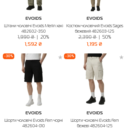
EVOIDS
EVOIDS
Штани чоловічі Evoids Merlin хакі
Костюм чоловічий Evoids Sages
482602-350
бежевий 482603-125
1,990 ₴
20%
2,390 ₴
50%
1,592 ₴
1,195 ₴
-30%
-30%
EVOIDS
EVOIDS
Шорти чоловічі Evoids Fern чорні
Шорти чоловічі Evoids Fern
482604-010
бежеві 482604-125