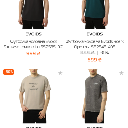
EVOIDS
EVOIDS
Футболка чоловіча Evoids
Футболка чоловіча Evoids Roark
Samwise темно-сіра 552535-021
бірюзова 552545-405
999 ₴
30%
999 ₴
699 ₴
-30%