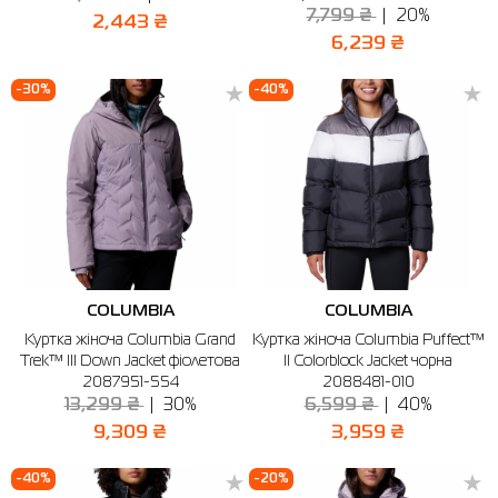
7,799 ₴
20%
2,443 ₴
6,239 ₴
-30%
-40%
COLUMBIA
COLUMBIA
Куртка жіноча Columbia Grand
Куртка жіноча Columbia Puffect™
Trek™ III Down Jacket фіолетова
II Colorblock Jacket чорна
2087951-554
2088481-010
13,299 ₴
30%
6,599 ₴
40%
9,309 ₴
3,959 ₴
-40%
-20%