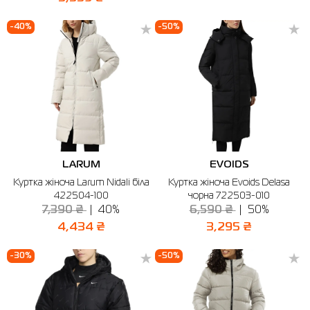
-40%
-50%
LARUM
EVOIDS
Куртка жіноча Larum Nidali біла
Куртка жіноча Evoids Delasa
422504-100
чорна 722503-010
7,390 ₴
40%
6,590 ₴
50%
4,434 ₴
3,295 ₴
-30%
-50%