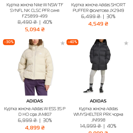
Куртка жіноча Nike W NSW TF
Куртка жіноча Adidas SHORT
Сорочки
Фітнес та йога
Skechers
Напівчеревики
SYNFL NK CLSC PFR синя
PUFFER фіолетова JX2949
FZ5899-499
6,499 ₴
30%
Термобілизна
Шапки
The North Face
Сандалі
8,490 ₴
40%
4,549 ₴
5,094 ₴
Толстовки
Шарфи
Under Armour
Бренди
-30%
-40%
Футболки
WHS
adidas
Шорти
Larum
Спідниці
Nike
Puma
Radder
ADIDAS
ADIDAS
Куртка жіноча Adidas W ESS 3S P
Куртка жіноча Adidas
D HO сіра JM4107
WMYSHELTER PRK чорна
JN1998
6,999 ₴
30%
14,999 ₴
40%
4,899 ₴