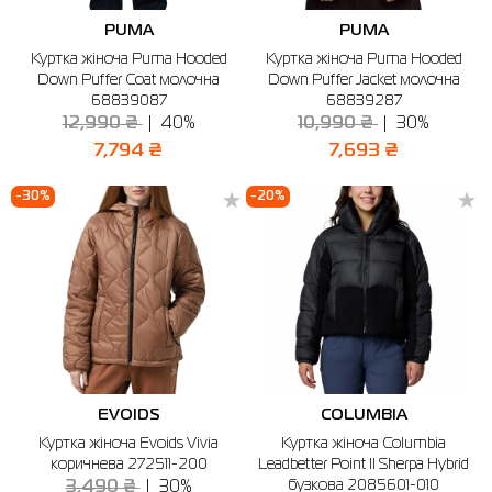
PUMA
PUMA
Куртка жіноча Puma Hooded
Куртка жіноча Puma Hooded
Down Puffer Coat молочна
Down Puffer Jacket молочна
68839087
68839287
12,990 ₴
40%
10,990 ₴
30%
7,794 ₴
7,693 ₴
-30%
-20%
EVOIDS
COLUMBIA
Куртка жіноча Evoids Vivia
Куртка жіноча Columbia
коричнева 272511-200
Leadbetter Point II Sherpa Hybrid
бузкова 2085601-010
3,490 ₴
30%