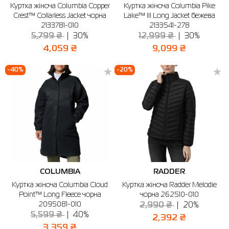
Куртка жіноча Columbia Copper
Куртка жіноча Columbia Pike
Crest™ Collarless Jacket чорна
Lake™ III Long Jacket бежева
2133781-010
2133541-278
5,799 ₴
30%
12,999 ₴
30%
4,059 ₴
9,099 ₴
-40%
-20%
COLUMBIA
RADDER
Куртка жіноча Columbia Cloud
Куртка жіноча Radder Melodie
Point™ Long Fleece чорна
чорна 262510-010
2095081-010
2,990 ₴
20%
5,599 ₴
40%
2,392 ₴
3,359 ₴