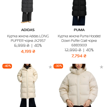
ADIDAS
PUMA
Куртка жіноча Adidas LONG
Куртка жіноча Puma Hooded
PUFFER чорна JX2957
Down Puffer Coat чорна
68839001
6,999 ₴
40%
12,990 ₴
40%
4,199 ₴
7,794 ₴
-40%
-30%