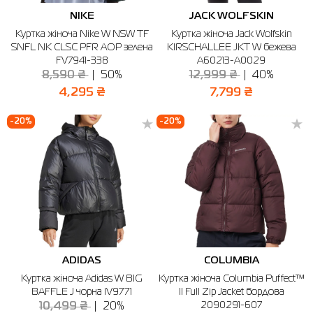
NIKE
JACK WOLFSKIN
Куртка жіноча Nike W NSW TF
Куртка жіноча Jack Wolfskin
SNFL NK CLSC PFR AOP зелена
KIRSCHALLEE JKT W бежева
FV7941-338
A60213-A0029
8,590 ₴
50%
12,999 ₴
40%
4,295 ₴
7,799 ₴
-20%
-20%
ADIDAS
COLUMBIA
Куртка жіноча Adidas W BIG
Куртка жіноча Columbia Puffect™
BAFFLE J чорна IV9771
II Full Zip Jacket бордова
2090291-607
10,499 ₴
20%