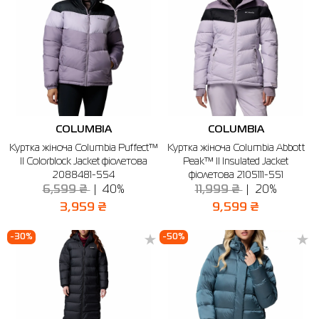
COLUMBIA
COLUMBIA
Куртка жіноча Columbia Puffect™
Куртка жіноча Columbia Abbott
II Colorblock Jacket фіолетова
Peak™ II Insulated Jacket
2088481-554
фіолетова 2105111-551
6,599 ₴
40%
11,999 ₴
20%
3,959 ₴
9,599 ₴
-30%
-50%