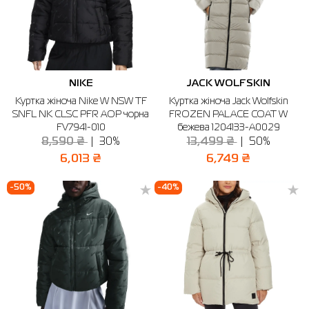
NIKE
JACK WOLFSKIN
Куртка жіноча Nike W NSW TF
Куртка жіноча Jack Wolfskin
SNFL NK CLSC PFR AOP чорна
FROZEN PALACE COAT W
FV7941-010
бежева 1204133-A0029
8,590 ₴
30%
13,499 ₴
50%
6,013 ₴
6,749 ₴
-50%
-40%