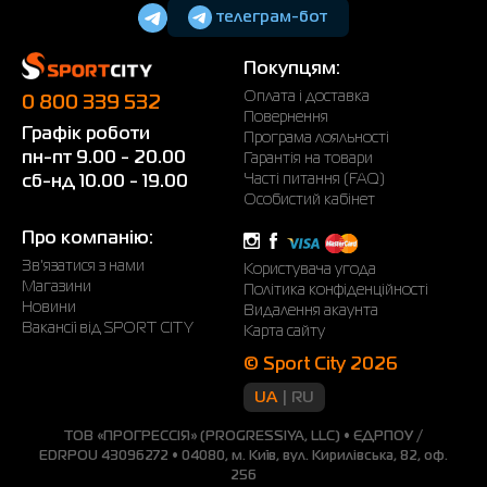
телеграм-бот
Обов'язково пухові жіночі куртки повинні мати
хороший утеплювач, верхня тканина — не пропускати
вологу від опадів.
Покупцям:
Оплата і доставка
0 800 339 532
Для нормальної вентиляції необхідні мембранні
Повернення
матеріали. Для захисту від холоду повинні бути
Графік роботи
Програма лояльності
манжети на рукавах.
пн-пт 9.00 - 20.00
Гарантія на товари
Часті питання (FAQ)
сб-нд 10.00 - 19.00
Асортимент та його особливості
Особистий кабінет
В Україні купити жіночу куртку можна за кілька кліків.
Про компанію:
Вибирайте відповідну модель із каталогу SPORT CITY
Зв'язатися з нами
Користувача угода
за допомогою фільтрів за категоріями. Ефективний
Магазини
Політика конфіденційності
менеджмент та продумана логістика дозволяють
Новини
Видалення акаунта
Вакансії від SPORT CITY
встановлювати ціни нижчі, ніж у звичайних магазинах.
Карта сайту
З покупкою від 1000 грн доставка безкоштовна.
© Sport City 2026
Лижна куртка для жінок
UA
RU
Аматоркам лижного спорту доведеться купити
ТОВ «ПРОГРЕССІЯ» (PROGRESSIYA, LLC) • ЄДРПОУ /
специфічну курточку для жінок. Модель підходить для
EDRPOU 43096272 • 04080, м. Київ, вул. Кирилівська, 82, оф.
відпочинку на гірськолижних курортах, прогулянок на
256