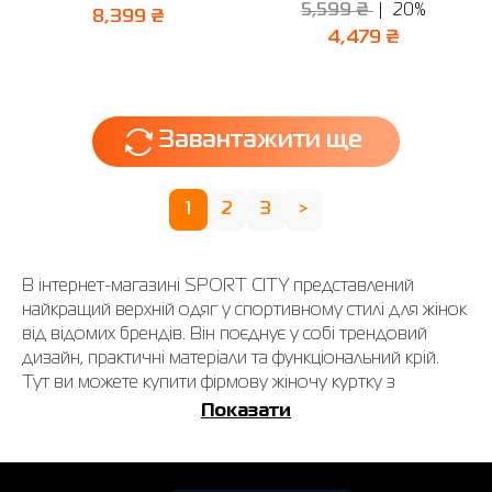
5,599 ₴
20%
8,399 ₴
4,479 ₴
Завантажити ще
1
2
3
>
В інтернет-магазині SPORT CITY представлений
найкращий верхній одяг у спортивному стилі для жінок
від відомих брендів. Він поєднує у собі трендовий
дизайн, практичні матеріали та функціональний крій.
Тут ви можете купити фірмову жіночу куртку з
ідеальним термоконтролем завдяки синтетичним
Показати
наповнювачам. Ціни відповідають якості.
Якою має бути ідеальна зимова куртка?