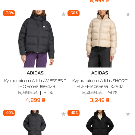
8,999 ₴
-30%
-50%
ADIDAS
ADIDAS
Куртка жіноча Adidas W ESS 3S P
Куртка жіноча Adidas SHORT
D HO чорна JW3429
PUFFER бежева JX2947
6,999 ₴
30%
6,499 ₴
50%
4,899 ₴
3,249 ₴
-40%
-40%