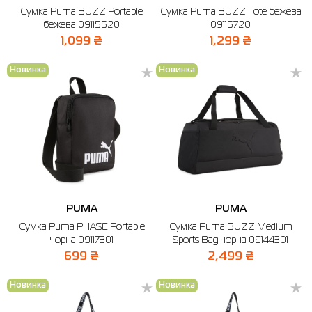
Сумка Puma BUZZ Portable
Сумка Puma BUZZ Tote бежева
Сорочки
Фітнес та йога
Skechers
Напівчеревики
бежева 09115520
09115720
1,099 ₴
1,299 ₴
Термобілизна
Шапки
The North Face
Сандалі
Новинка
Новинка
Толстовки
Шарфи
Under Armour
Бренди
Футболки
WHS
adidas
Шорти
Larum
Спідниці
Nike
Puma
PUMA
PUMA
Radder
Сумка Puma PHASE Portable
Сумка Puma BUZZ Medium
чорна 09117301
Sports Bag чорна 09144301
699 ₴
2,499 ₴
Новинка
Новинка