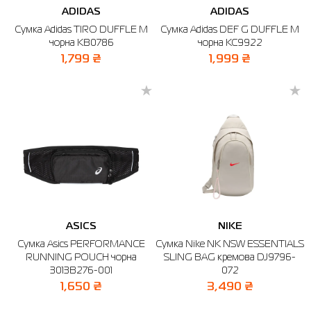
ADIDAS
ADIDAS
Сумка Adidas TIRO DUFFLE M
Сумка Adidas DEF G DUFFLE M
чорна KB0786
чорна KC9922
1,799 ₴
1,999 ₴
ASICS
NIKE
Сумка Asics PERFORMANCE
Сумка Nike NK NSW ESSENTIALS
RUNNING POUCH чорна
SLING BAG кремова DJ9796-
3013B276-001
072
1,650 ₴
3,490 ₴