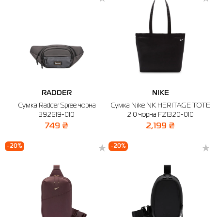
RADDER
NIKE
Сумка Radder Spree чорна
Сумка Nike NK HERITAGE TOTE
392619-010
2.0 чорна FZ1320-010
749 ₴
2,199 ₴
-20%
-20%