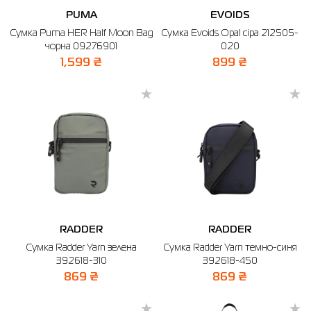
PUMA
EVOIDS
Сумка Puma HER Half Moon Bag
Сумка Evoids Opal сіра 212505-
чорна 09276901
020
1,599 ₴
899 ₴
RADDER
RADDER
Сумка Radder Yarn зелена
Сумка Radder Yarn темно-синя
392618-310
392618-450
869 ₴
869 ₴