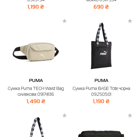
09115734
мокко 09117334
1,190 ₴
690 ₴
PUMA
PUMA
Сумка Puma TECH Waist Bag
Сумка Puma BASE Tote чорна
оливкова 09174136
09250501
1,490 ₴
1,190 ₴