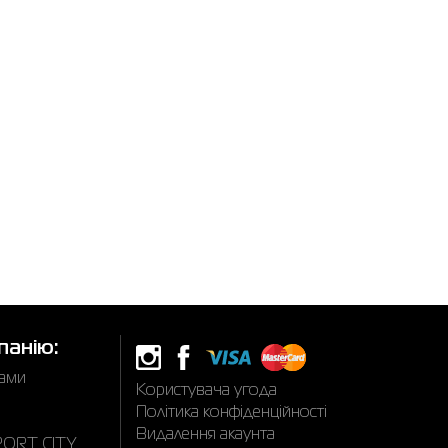
панію:
нами
Користувача угода
Політика конфіденційності
Видалення акаунта
SPORT CITY