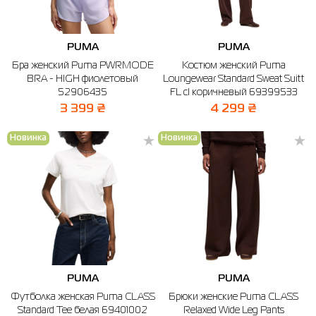
PUMA
PUMA
Бра женский Puma PWRMODE
Костюм женский Puma
BRA - HIGH фиолетовый
Loungewear Standard Sweat Suitt
52906435
FL cl коричневый 69399533
3 399 ₴
4 299 ₴
Новинка
Новинка
PUMA
PUMA
Футболка женская Puma CLASS
Брюки женские Puma CLASS
Standard Tee белая 69401002
Relaxed Wide Leg Pants