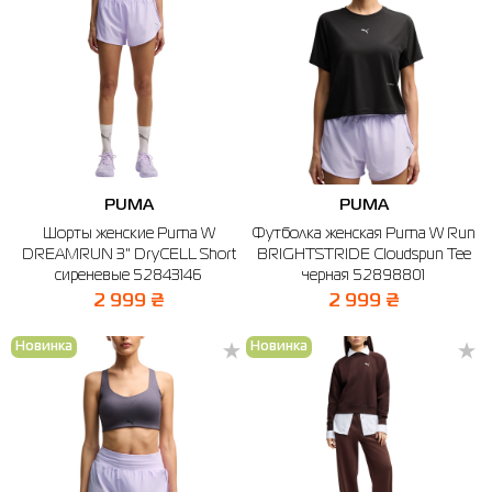
PUMA
PUMA
Шорты женские Puma W
Футболка женская Puma W Run
DREAMRUN 3" DryCELL Short
BRIGHTSTRIDE Cloudspun Tee
сиреневые 52843146
черная 52898801
2 999 ₴
2 999 ₴
Новинка
Новинка