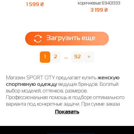
коричневые 69401333
1 599 ₴
3 199 ₴
Загрузить еще
1
2
...
92
>
Магазин SPORT CITY предлагает купить
женскую
спортивную одежду
ведущих брендов. Богатый
выбор моделей, оттенков, размеров.
Профессиональная помощь в подборе оптимального
варианта под конкретные задачи. При сумме заказа
более 3000 грн. – доставка бесплатно. Оплата онлайн
Показать
или наложенным платежом. Быть спортивной и
модной одновременно еще никогда не было так легко.