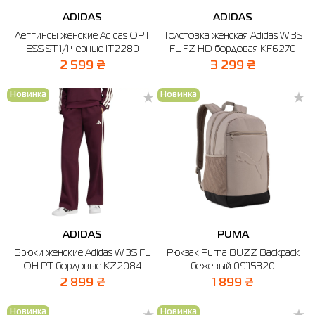
Термобелье
Шапки
The North Face
Сандалии
ADIDAS
ADIDAS
Леггинсы женские Adidas OPT
Толстовка женская Adidas W 3S
Толстовки
Шарфы
Under Armour
Бренды
ESS ST 1/1 черные IT2280
FL FZ HD бордовая KF6270
Футболки
WHS
adidas
2 599 ₴
3 299 ₴
Шорты
Larum
Новинка
Новинка
Юбки
Nike
Puma
Radder
ADIDAS
PUMA
Брюки женские Adidas W 3S FL
Рюкзак Puma BUZZ Backpack
OH PT бордовые KZ2084
бежевый 09115320
2 899 ₴
1 899 ₴
Новинка
Новинка