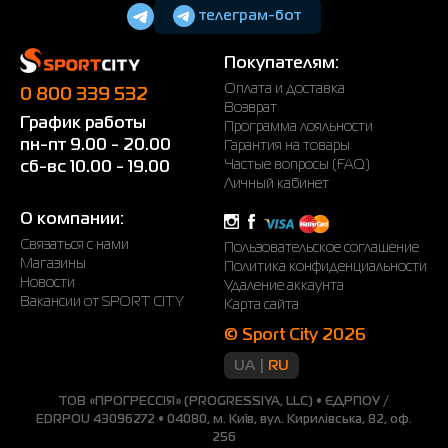
Тонкости выбора
телеграм-бот
Спортивная одежда для женщин
решает
одновременно несколько задач – обеспечивает
Покупателям:
комфорт движений и тактильных ощущений,
Оплата и доставка
0 800 339 532
эффективную терморегуляцию и потоотведение,
Возврат
График работы
Программа лояльности
стильный внешний вид и самореализацию. На
пн-пт 9.00 - 20.00
Гарантия на товары
страницах нашего каталога вы найдете самые
Частые вопросы (FAQ)
сб-вс 10.00 - 19.00
актуальные решения для любого сезона и вида спорта,
Личный кабинет
для серьезных занятий и активного отдыха.
О компании:
Мы позаботились о том, чтобы покупки в нашем
Связаться с нами
Пользовательское соглашение
магазине обеспечивали вам множество преимуществ:
Магазины
Политика конфиденциальности
Новости
Удаление аккаунта
· только оригинальная продукция от ведущих
Вакансии от SPORT CITY
Карта сайта
производителей женской спортивной одежды (все
бренды в одном магазине – это так удобно);
© Sport City 2026
UA
RU
· высокотехнологичные решения – ткани драй-фит для
занятий фитнесом, теплоизолирующие мембраны для
ТОВ «ПРОГРЕССІЯ» (PROGRESSIYA, LLC) • ЄДРПОУ /
занятий зимними видами спорта и т.п.;
EDRPOU 43096272 • 04080, м. Київ, вул. Кирилівська, 82, оф.
256