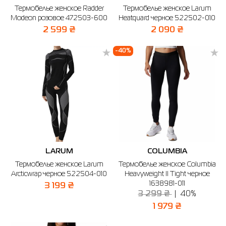
Термобелье женское Radder
Термобелье женское Larum
Рубашки
Фитнес и йога
Skechers
Полуботинки
Modeon розовое 472503-600
Heatquard черное 522502-010
2 599 ₴
2 090 ₴
Термобелье
Шапки
The North Face
Сандалии
-40%
Толстовки
Шарфы
Under Armour
Бренды
Футболки
WHS
adidas
Шорты
Larum
Юбки
Nike
Puma
LARUM
COLUMBIA
Radder
Термобелье женское Larum
Термобелье женское Columbia
Arcticwrap черное 522504-010
Heavyweight II Tight черное
1638981-011
3 199 ₴
3 299 ₴
40%
1 979 ₴