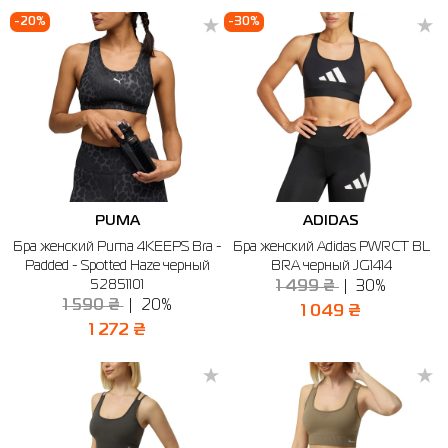
-20%
-30%
PUMA
ADIDAS
Бра женский Puma 4KEEPS Bra -
Бра женский Adidas PWRCT BL
Padded - Spotted Haze черный
BRA черный JG1414
52851101
1 499 ₴
30%
1 590 ₴
20%
1 049 ₴
1 272 ₴