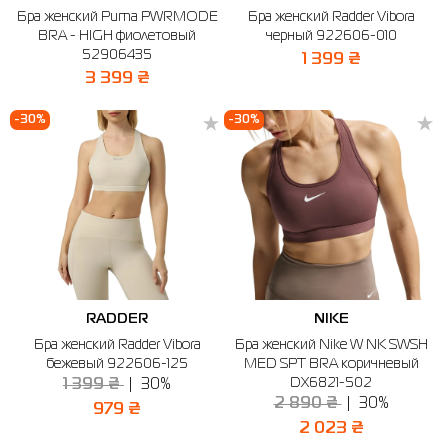
Бра женский Puma PWRMODE
Бра женский Radder Vibora
Рубашки
Фитнес и йога
Skechers
Полуботинки
BRA - HIGH фиолетовый
черный 922606-010
52906435
1 399 ₴
Термобелье
Шапки
The North Face
Сандалии
3 399 ₴
Толстовки
Шарфы
Under Armour
Бренды
-30%
-30%
Футболки
WHS
adidas
Шорты
Larum
Юбки
Nike
Puma
Radder
RADDER
NIKE
Бра женский Radder Vibora
Бра женский Nike W NK SWSH
бежевый 922606-125
MED SPT BRA коричневый
DX6821-502
1 399 ₴
30%
2 890 ₴
30%
979 ₴
2 023 ₴