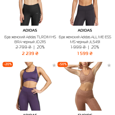
ADIDAS
ADIDAS
Бра женский Adidas TLRDIM HS
Бра женский Adidas ALL ME ESS
BRA черный JD2115
MS черный JL5491
2 799 ₴
20%
1 999 ₴
20%
2 239 ₴
1 599 ₴
-20%
-50%