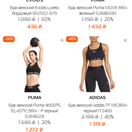
EVOIDS
PUMA
Бра женский Evoids Loreto
Бра женский Puma MOVE BRA
бордовый 932502-670
зеленый 52686030
1 090 ₴
60%
1 790 ₴
20%
436 ₴
1 432 ₴
-20%
-40%
PUMA
ADIDAS
Бра женский Puma 4KEEPS
Бра женский Adidas TF MS BRA
ELASTIC BRA - P черный
черный IT2400
52696201
2 199 ₴
40%
1 590 ₴
20%
1 319 ₴
1 272 ₴