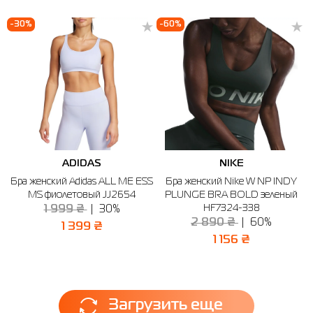
-30%
-60%
ADIDAS
NIKE
Бра женский Adidas ALL ME ESS
Бра женский Nike W NP INDY
MS фиолетовый JJ2654
PLUNGE BRA BOLD зеленый
HF7324-338
1 999 ₴
30%
2 890 ₴
60%
1 399 ₴
1 156 ₴
Загрузить еще