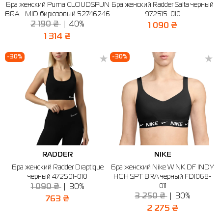
Бра женский Puma CLOUDSPUN
Бра женский Radder Salta черный
BRA - MID бирюзовый 52746246
972515-010
2 190 ₴
40%
1 090 ₴
1 314 ₴
-30%
-30%
RADDER
NIKE
Бра женский Radder Draptique
Бра женский Nike W NK DF INDY
черный 472501-010
HGH SPT BRA черный FD1068-
011
1 090 ₴
30%
3 250 ₴
30%
763 ₴
2 275 ₴