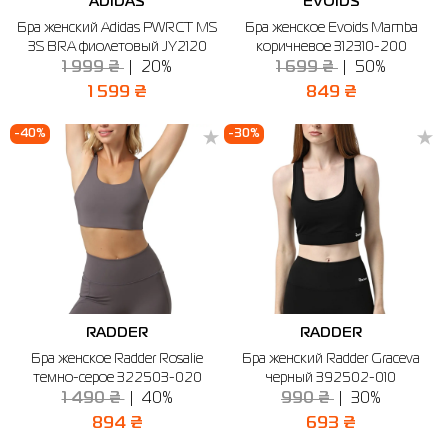
ADIDAS
EVOIDS
Бра женский Adidas PWRCT MS
Бра женское Evoids Mamba
3S BRA фиолетовый JY2120
коричневое 312310-200
1 999 ₴
20%
1 699 ₴
50%
1 599 ₴
849 ₴
-40%
-30%
RADDER
RADDER
Бра женское Radder Rosalie
Бра женский Radder Graceva
темно-серое 322503-020
черный 392502-010
1 490 ₴
40%
990 ₴
30%
894 ₴
693 ₴