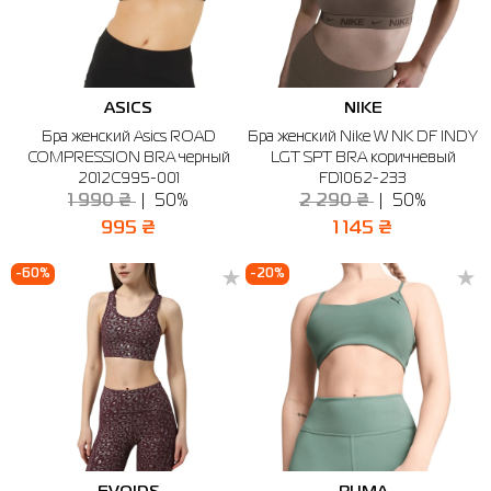
ASICS
NIKE
Бра женский Asics ROAD
Бра женский Nike W NK DF INDY
COMPRESSION BRA черный
LGT SPT BRA коричневый
2012C995-001
FD1062-233
1 990 ₴
50%
2 290 ₴
50%
995 ₴
1 145 ₴
-60%
-20%