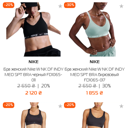
-20%
-30%
NIKE
NIKE
Бра женский Nike W NK DF INDY
Бра женский Nike W NK DF INDY
MED SPT BRA черный FD1065-
MED SPT BRA бирюзовый
011
FD1065-017
2 650 ₴
20%
2 650 ₴
30%
2 120 ₴
1 855 ₴
-20%
-20%