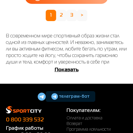
1
2
3
>
В современном мире спортивный образ жизни стал
одной из главных ценностей. И неважно, занимаетесь
ли вы активным фитнесом, любите бегать по утрам, или
просто ходите на йогу, чтобы сохранить гармонию
души и тела, комфорт и уверенность в себе при
занятиях спортом обеспечит правильно подобранный
Показать
спортивный бра. Здесь мы рассмотрим с Вами
особенности выбора бра для занятий спортом, типы и
модели, а также где можно купить качественную
спортивную одежду.
телеграм-бот
Женские спортивные бра –
Покупателям:
необходимость для занятий спортом
Оплата и доставка
0 800 339 532
Спортивные бра женские – не просто стильный
Возврат
График работы
Программа лояльности
элемент гардероба, они являются неотъемлемой