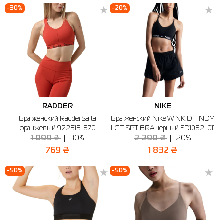
-30%
-20%
RADDER
NIKE
Бра женский Radder Salta
Бра женский Nike W NK DF INDY
оранжевый 922515-670
LGT SPT BRA черный FD1062-011
1 099 ₴
30%
2 290 ₴
20%
769 ₴
1 832 ₴
-50%
-50%