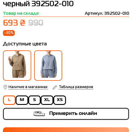
черный 392502-010
Термобелье
Шапки
The North Face
Сандалии
Товар на складе
Артикул: 392502-010
Толстовки
Шарфы
Under Armour
Бренды
693 ₴
990
Футболки
WHS
adidas
-30%
Шорты
Larum
Доступные цвета
Юбки
Nike
Puma
Radder
Наличие в магазинах
Таблица размеров
L
M
S
XL
XS
Примерить онлайн