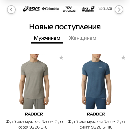
Рубашки
Фитнес и йога
Skechers
Полуботинки
Термобелье
Шапки
The North Face
Сандалии
Новые поступления
Толстовки
Шарфы
Under Armour
Бренды
Мужчинам
Женщинам
Футболки
WHS
adidas
Шорты
Larum
Юбки
Nike
Puma
Radder
RADDER
RADDER
Футболка мужская Radder Zylo
Футболка мужская Radder Zylo
серая 922616-011
синяя 922616-410