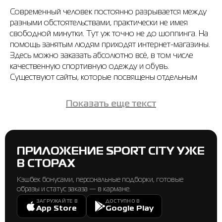
Современный человек постоянно разрывается между
разными обстоятельствами, практически не имея
свободной минутки. Тут уж точно не до шоппинга. На
помощь занятым людям приходят интернет-магазины.
Здесь можно заказать абсолютно всё, в том числе
качественную спортивную одежду и обувь.
Существуют сайты, которые посвящены отдельным
брендам спортивной одежды. Например, интернет-
магазин Nike или интернет-магазин Puma. Однако
Показать еще текст
выгоднее всего покупать спортивные товары на
комплексных сайтах, которые объединяют множество
брендов. Онлайн-магазин
SPORT CITY
именно такой.
Немного о нас
ПРИЛОЖЕНИЕ SPORT CITY УЖЕ
SPORT CITY — это большая сеть спортивных
В СТОРАХ
магазинов, которая представлена в 31 городе Украины.
С момента основания в 2001 году, компания
Кэшбек бонусами, персональные подборки, готовые
продолжает активно развиваться на рынке спортивных
образы и статус заказа — в кармане.
товаров. В нашей сети представлены такие мировые
ЗАГРУЖАЙТЕ В
ДОСТУПНО В
App Store
Google Play
бренды спортивной одежды, как:
Puma, Adidas, Nike, Radder, Asics, Under Armour,