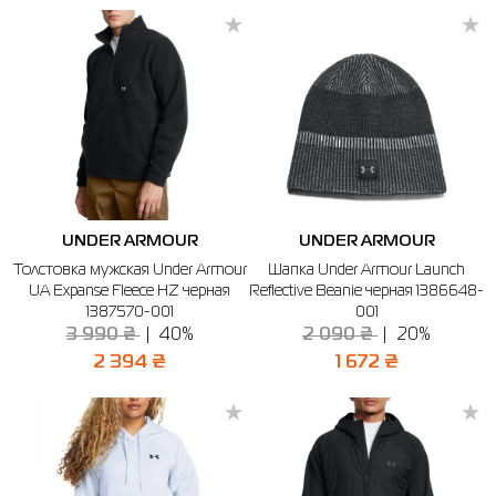
UNDER ARMOUR
UNDER ARMOUR
Толстовка мужская Under Armour
Шапка Under Armour Launch
UA Expanse Fleece HZ черная
Reflective Beanie черная 1386648-
1387570-001
001
3 990 ₴
40%
2 090 ₴
20%
2 394 ₴
1 672 ₴