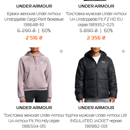
UNDER ARMOUR
UNDER ARMOUR
Брюки женские Under Armour
Толстовка мужская Under Armour
Unstoppable Cargo Pant бежевые
UA Unstoppable Flc FZ HD EU
1386481-110
серая 1389352-025
6 290 ₴
60%
5 890 ₴
60%
2 516 ₴
2 356 ₴
UNDER ARMOUR
UNDER ARMOUR
Толстовка женская Under Armour
Куртка мужская Under Armour LW
UA Armour Flc Pro Hdy серая
INSULATED JACKET черная
1386504-015
1389182-001