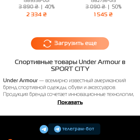
1389358-001
1382736-015
3 890 ₴
40%
3 090 ₴
50%
2 334 ₴
1 545 ₴
Загрузить еще
Спортивные товары Under Armour в
SPORT CITY
Under Armour
— всемирно известный американский
бренд спортивной одежды, обуви и аксессуаров.
Продукция бренда сочетает инновационные технологии,
комфорт и современный дизайн, идеально подходя для
Показать
тренировок и активного образа жизни.
Ассортимент Under Armour в нашем
магазине
телеграм-бот
В интернет-магазине SPORT CITY вы можете купить