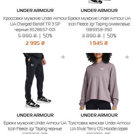
UNDER ARMOUR
UNDER ARMOUR
Кроссовки мужские Under Armour
Брюки мужские Under Armour UA
UA Charged Bandit TR 3 SP
Icon Fleece Jgr Taping оливковые
черные 3028657-001
1389358-390
5 990 ₴
50%
3 890 ₴
50%
2 995 ₴
1 945 ₴
UNDER ARMOUR
UNDER ARMOUR
Брюки мужские Under Armour UA
Толстовка женская Under Armour
Icon Fleece Jgr Taping черные
UA Rival Terry OS Hoodie серая