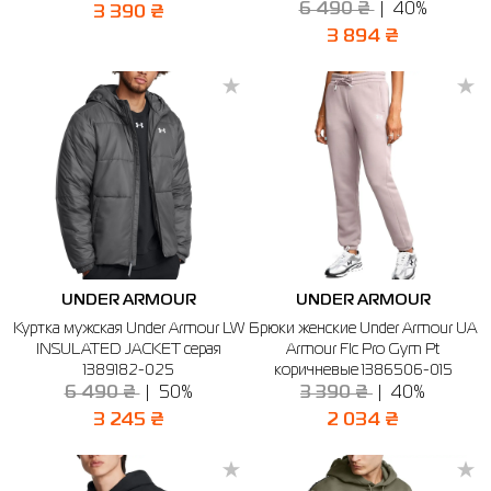
6 490 ₴
40%
3 390 ₴
3 894 ₴
UNDER ARMOUR
UNDER ARMOUR
Куртка мужская Under Armour LW
Брюки женские Under Armour UA
INSULATED JACKET серая
Armour Flc Pro Gym Pt
1389182-025
коричневые 1386506-015
6 490 ₴
50%
3 390 ₴
40%
3 245 ₴
2 034 ₴