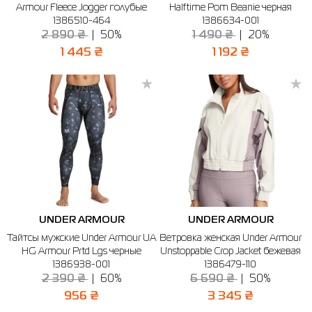
Armour Fleece Jogger голубые
Halftime Pom Beanie черная
1386510-464
1386634-001
Рубашки
Фитнес и йога
Skechers
Полуботинки
2 890 ₴
50%
1 490 ₴
20%
1 445 ₴
1 192 ₴
Термобелье
Шапки
The North Face
Сандалии
Толстовки
Шарфы
Under Armour
Бренды
Футболки
WHS
adidas
Шорты
Larum
Юбки
Nike
Puma
Radder
UNDER ARMOUR
UNDER ARMOUR
Тайтсы мужские Under Armour UA
Ветровка женская Under Armour
HG Armour Prtd Lgs черные
Unstoppable Crop Jacket бежевая
1386938-001
1386479-110
2 390 ₴
60%
6 690 ₴
50%
956 ₴
3 345 ₴