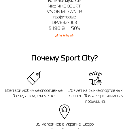
г. Київ, просп. С. Бандеры, 23А (2-й этаж)
Ботинки мужские
Nike NIKE COURT
График работы: 10:00 - 20:00
VISION MID WNTR
графитовые
Отправить
DR7882-003
5 190 ₴
50%
2 595 ₴
Почему Sport City?
Все твои любимые спортивные
20+ лет на рынке спортивных
бренды в одном месте.
товаров. Только оригинальная
продукция.
35 магазинов в Украине. Скоро