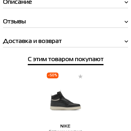
Описание
Мы Вам позвоним!
Отзывы
Товар
Наличие в магазинах
Шапка мужская Under Armour M
Halftime Pom Beanie черная
Доставка и возврат
1386634-001
Товар
Цена
Шапка мужская Under Armour M Halftime Pom
1,192.00
Beanie черная 1386634-001
С этим товаром покупают
Выберите размер
Цена
1,192.00
Выберите размер
-50%
Имя
OSFM
Выберите город
Телефон
Киев
Житомир
Измаил
Николаев
Чернигов
🔸 ТЦ Gorodok Gallery
NIKE