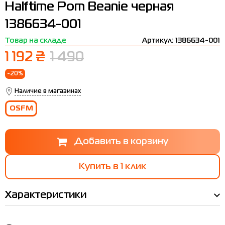
Halftime Pom Beanie черная
Термобелье
Шапки
The North Face
Сандалии
1386634-001
Толстовки
Шарфы
Under Armour
Бренды
Товар на складе
Артикул: 1386634-001
Футболки
WHS
adidas
1 192 ₴
1 490
Шорты
Larum
-20%
Юбки
Nike
Наличие в магазинах
Puma
OSFM
Radder
Купить в 1 клик
Характеристики