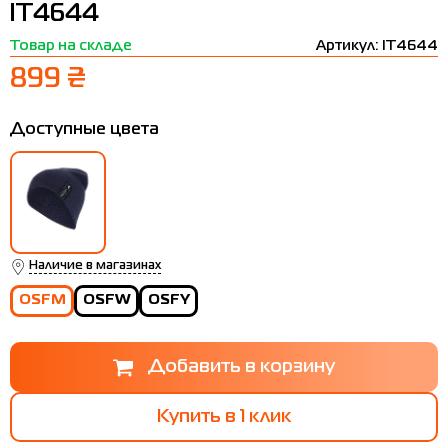
IT4644
Термобелье
Шапки
The North Face
Сандалии
Товар на складе
Артикул: IT4644
Толстовки
Шарфы
Under Armour
Бренды
899 ₴
Футболки
WHS
adidas
Доступные цвета
Шорты
Larum
Юбки
Nike
Puma
Radder
Наличие в магазинах
OSFM
OSFW
OSFY
Купить в 1 клик