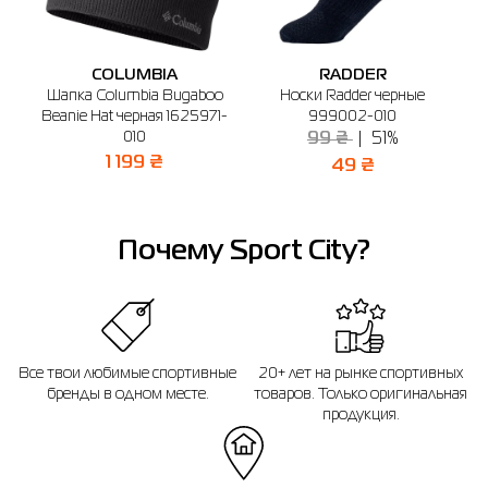
г. Буча, б-р Бирюкова, 2 (1-й этаж)
График работы: 10:00-21:00
COLUMBIA
RADDER
Отправить
IE
Шапка Columbia Bugaboo
Носки Radder черные
Н
Beanie Hat черная 1625971-
999002-010
010
99 ₴
51%
1 199 ₴
49 ₴
Почему Sport City?
Все твои любимые спортивные
20+ лет на рынке спортивных
бренды в одном месте.
товаров. Только оригинальная
продукция.