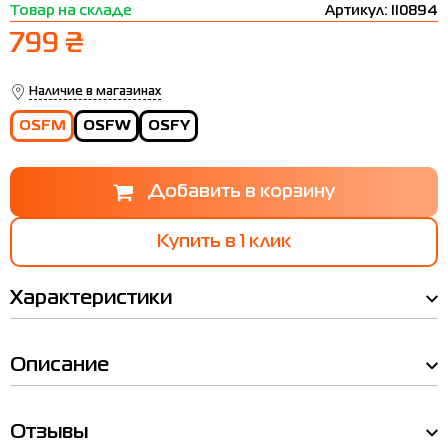
Товар на складе
Артикул: II0894
Термобелье
Шапки
The North Face
Сандалии
799 ₴
Толстовки
Шарфы
Under Armour
Бренды
Футболки
WHS
adidas
Наличие в магазинах
OSFM
OSFW
OSFY
Шорты
Larum
Юбки
Nike
Puma
Купить в 1 клик
Radder
Характеристики
Описание
Мы Вам позвоним!
Отзывы