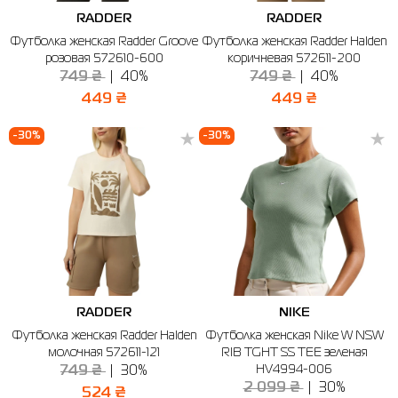
RADDER
RADDER
Футболка женская Radder Groove
Футболка женская Radder Halden
розовая 572610-600
коричневая 572611-200
749 ₴
40%
749 ₴
40%
449 ₴
449 ₴
-30%
-30%
RADDER
NIKE
Футболка женская Radder Halden
Футболка женская Nike W NSW
молочная 572611-121
RIB TGHT SS TEE зеленая
HV4994-006
749 ₴
30%
2 099 ₴
30%
524 ₴