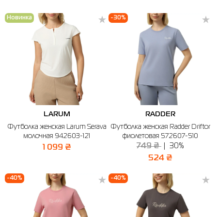
Новинка
-30%
LARUM
RADDER
Футболка женская Larum Serava
Футболка женская Radder Driftor
молочная 942603-121
фиолетовая 572607-510
749 ₴
30%
1 099 ₴
524 ₴
-40%
-40%