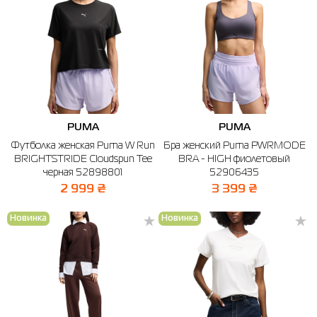
PUMA
PUMA
Футболка женская Puma W Run
Бра женский Puma PWRMODE
BRIGHTSTRIDE Cloudspun Tee
BRA - HIGH фиолетовый
черная 52898801
52906435
2 999 ₴
3 399 ₴
Новинка
Новинка