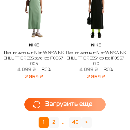
NIKE
NIKE
Платье женское Nike W NSW NK
Платье женское Nike W NSW NK
CHLL FT DRESS зеленое IF0567-
CHLL FT DRESS черное IF0567-
006
010
4 099 ₴
30%
4 099 ₴
30%
2 869 ₴
2 869 ₴
Загрузить еще
1
2
...
40
>