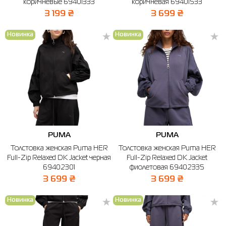
коричневые 69401333
коричневая 69401533
3 199 ₴
3 699 ₴
Новинка
Новинка
PUMA
PUMA
Толстовка женская Puma HER
Толстовка женская Puma HER
Full-Zip Relaxed DK Jacket черная
Full-Zip Relaxed DK Jacket
69402301
фиолетовая 69402335
3 699 ₴
3 699 ₴
Новинка
Новинка