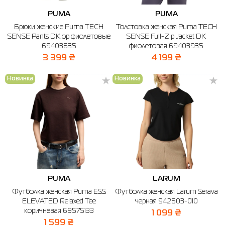
PUMA
PUMA
Брюки женские Puma TECH
Толстовка женская Puma TECH
SENSE Pants DK op фиолетовые
SENSE Full-Zip Jacket DK
69403635
фиолетовая 69403935
3 399 ₴
4 199 ₴
Новинка
Новинка
PUMA
LARUM
Футболка женская Puma ESS
Футболка женская Larum Serava
ELEVATED Relaxed Tee
черная 942603-010
коричневая 69575133
1 099 ₴
1 599 ₴