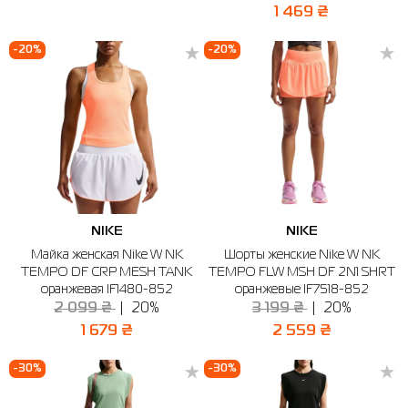
1 469 ₴
-20%
-20%
NIKE
NIKE
Майка женская Nike W NK
Шорты женские Nike W NK
TEMPO DF CRP MESH TANK
TEMPO FLW MSH DF 2N1 SHRT
оранжевая IF1480-852
оранжевые IF7518-852
2 099 ₴
20%
3 199 ₴
20%
1 679 ₴
2 559 ₴
-30%
-30%