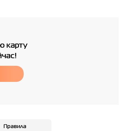
ю карту
йчас!
Правила