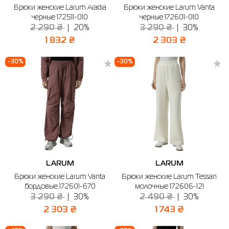
Брюки женские Larum Aradia
Брюки женские Larum Vanta
черные 172511-010
черные 172601-010
2 290 ₴
20%
3 290 ₴
30%
1 832 ₴
2 303 ₴
-30%
-30%
LARUM
LARUM
Брюки женские Larum Vanta
Брюки женские Larum Tessan
бордовые 172601-670
молочные 172606-121
3 290 ₴
30%
2 490 ₴
30%
2 303 ₴
1 743 ₴