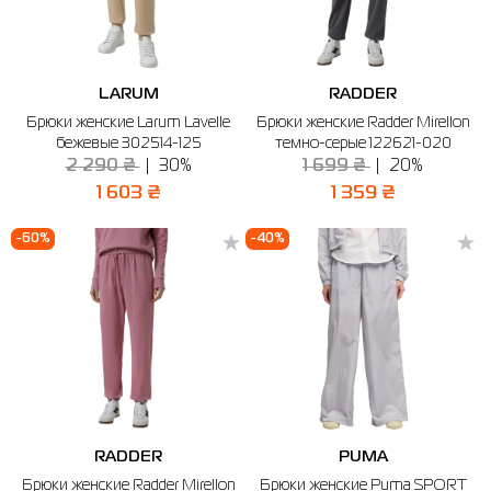
LARUM
RADDER
Брюки женские Larum Lavelle
Брюки женские Radder Mirellon
бежевые 302514-125
темно-серые 122621-020
2 290 ₴
30%
1 699 ₴
20%
1 603 ₴
1 359 ₴
-60%
-40%
RADDER
PUMA
Брюки женские Radder Mirellon
Брюки женские Puma SPORT