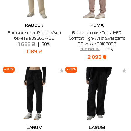
RADDER
PUMA
Брюки женские Radder Myrrh
Брюки женские Puma HER
бежевые 392607-125
Comfort High-Waist Sweatpants
TR мокко 69188888
1 699 ₴
30%
2 990 ₴
30%
1 189 ₴
2 093 ₴
-20%
-30%
LARUM
LARUM