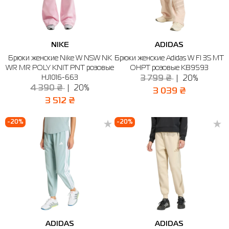
NIKE
ADIDAS
Брюки женские Nike W NSW NK
Брюки женские Adidas W FI 3S MT
WR MR POLY KNIT PNT розовые
OHPT розовые KB9593
HJ1016-663
3 799 ₴
20%
4 390 ₴
20%
3 039 ₴
3 512 ₴
-20%
-20%
ADIDAS
ADIDAS