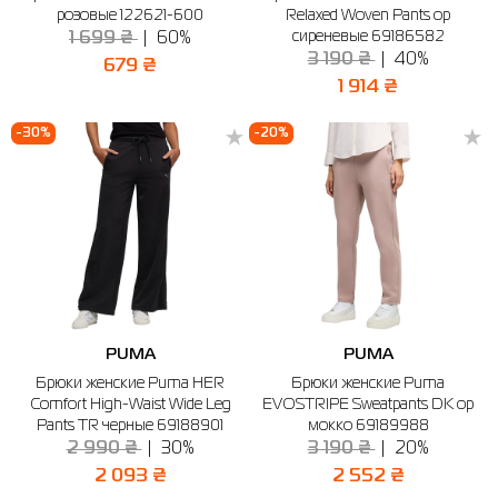
розовые 122621-600
Relaxed Woven Pants op
сиреневые 69186582
1 699 ₴
60%
3 190 ₴
40%
679 ₴
1 914 ₴
-30%
-20%
PUMA
PUMA
Брюки женские Puma HER
Брюки женские Puma
Comfort High-Waist Wide Leg
EVOSTRIPE Sweatpants DK op
Pants TR черные 69188901
мокко 69189988
2 990 ₴
30%
3 190 ₴
20%
2 093 ₴
2 552 ₴