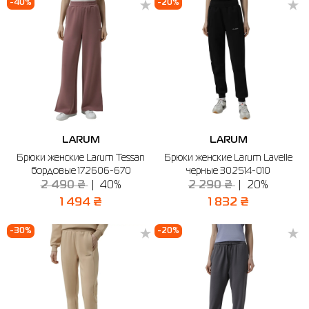
-40%
-20%
LARUM
LARUM
Брюки женские Larum Tessan
Брюки женские Larum Lavelle
бордовые 172606-670
черные 302514-010
2 490 ₴
40%
2 290 ₴
20%
1 494 ₴
1 832 ₴
-30%
-20%