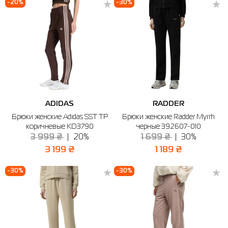
-20%
-30%
ADIDAS
RADDER
Брюки женские Adidas SST TP
Брюки женские Radder Myrrh
коричневые KD3790
черные 392607-010
3 999 ₴
20%
1 699 ₴
30%
3 199 ₴
1 189 ₴
-30%
-30%