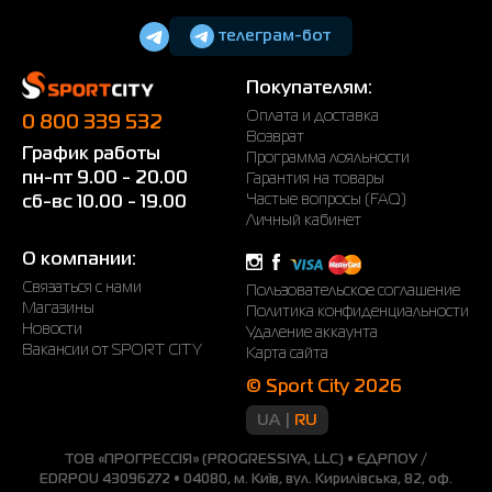
Майки
Сумки
Puma
Ботинки
телеграм-бот
Платья
Уходовые средства
Radder
Кроссовки
Покупателям:
Рубашки
Фитнес и йога
Skechers
Полуботинки
Оплата и доставка
0 800 339 532
Термобелье
Шапки
The North Face
Сандалии
Возврат
График работы
Программа лояльности
пн-пт 9.00 - 20.00
Гарантия на товары
Толстовки
Шарфы
Under Armour
Бренды
Частые вопросы (FAQ)
сб-вс 10.00 - 19.00
Личный кабинет
Футболки
WHS
adidas
О компании:
Шорты
Larum
Связаться с нами
Пользовательское соглашение
Юбки
Nike
Магазины
Политика конфиденциальности
Новости
Удаление аккаунта
Вакансии от SPORT CITY
Puma
Карта сайта
© Sport City 2026
Radder
UA
RU
ТОВ «ПРОГРЕССІЯ» (PROGRESSIYA, LLC) • ЄДРПОУ /
EDRPOU 43096272 • 04080, м. Київ, вул. Кирилівська, 82, оф.