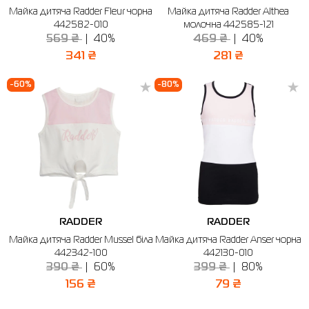
Майка дитяча Radder Fleur чорна
Майка дитяча Radder Althea
Сорочки
Фітнес та йога
Skechers
Напівчеревики
442582-010
молочна 442585-121
569 ₴
40%
469 ₴
40%
Термобілизна
Шапки
The North Face
Сандалі
341 ₴
281 ₴
Толстовки
Шарфи
Under Armour
Бренди
-60%
-80%
Футболки
WHS
adidas
Шорти
Larum
Спідниці
Nike
Puma
Radder
RADDER
RADDER
Майка дитяча Radder Mussel біла
Майка дитяча Radder Anser чорна
442342-100
442130-010
390 ₴
60%
399 ₴
80%
156 ₴
79 ₴