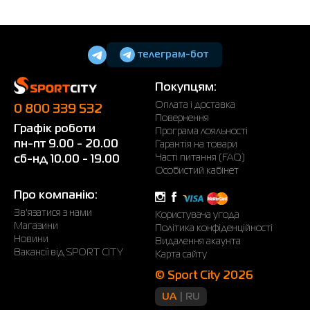
телеграм-бот
Покупцям:
Оплата і доставка
0 800 339 532
Повернення
Графік роботи
Програма лояльності
пн-пт 9.00 - 20.00
Гарантія на товари
Часті питання (FAQ)
сб-нд 10.00 - 19.00
Особистий кабінет
Про компанію:
Зв'язатися з нами
Користувача угода
Магазини
Політика конфіденційності
Новини
Видалення акаунта
Вакансії від SPORT CITY
Карта сайту
© Sport City 2026
UA
RU