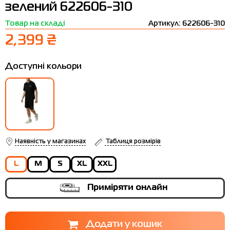
зелений 622606-310
Термобілизна
Шапки
The North Face
Сандалі
Товар на складі
Артикул: 622606-310
Толстовки
Шарфи
Under Armour
Бренди
2,399 ₴
Футболки
WHS
adidas
Доступні кольори
Шорти
Larum
Спідниці
Nike
Puma
Radder
Наявність у магазинах
Таблиця розмірів
L
M
S
XL
XXL
Приміряти онлайн