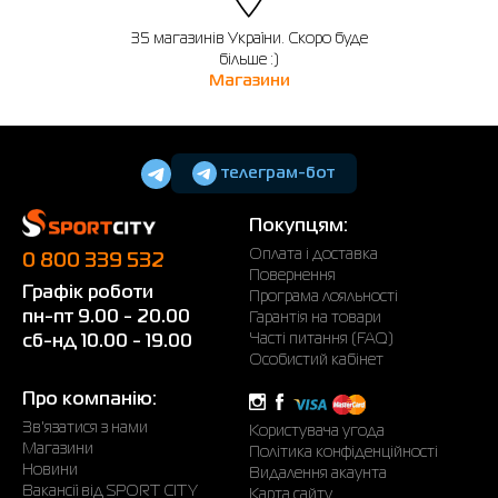
35 магазинів України. Скоро буде
більше :)
Магазини
телеграм-бот
Покупцям:
Оплата і доставка
0 800 339 532
Повернення
Графік роботи
Програма лояльності
пн-пт 9.00 - 20.00
Гарантія на товари
Часті питання (FAQ)
сб-нд 10.00 - 19.00
Особистий кабінет
Про компанію:
Зв'язатися з нами
Користувача угода
Магазини
Політика конфіденційності
Новини
Видалення акаунта
Вакансії від SPORT CITY
Карта сайту