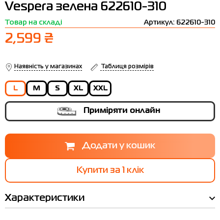
Vespera зелена 622610-310
Термобілизна
Шапки
The North Face
Сандалі
Товар на складі
Артикул: 622610-310
Толстовки
Шарфи
Under Armour
Бренди
2,599 ₴
Футболки
WHS
adidas
Шорти
Larum
Наявність у магазинах
Таблиця розмірів
Спідниці
Nike
L
M
S
XL
XXL
Puma
Приміряти онлайн
Radder
Купити за 1 клiк
Характеристики