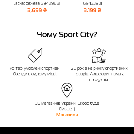
Нагадуємо, що ви можете оформити обмін або повернення замовлення
Jacket бежева 69429881
69433901
2
протягом 14 днів після покупки.
3,699 ₴
3,199 ₴
Чому Sport City?
Усі твої улюблені спортивні
20 років на ринку спортивних
бренди в одному місці.
товарів. Лише оригінальна
продукція.
35 магазинів України. Скоро буде
більше :)
Магазини