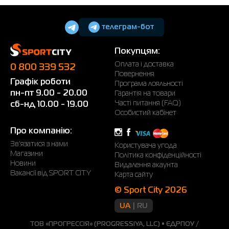
телеграм-бот
Покупцям:
Оплата і доставка
0 800 339 532
Повернення
Графік роботи
Програма лояльності
пн-пт 9.00 - 20.00
Гарантія на товари
Часті питання (FAQ)
сб-нд 10.00 - 19.00
Особистий кабінет
Про компанію:
Зв'язатися з нами
Користувача угода
Магазини
Політика конфіденційності
Новини
Видалення акаунта
Вакансії від SPORT CITY
Карта сайту
© Sport City 2026
UA
RU
ТОВ «ПРОГРЕССІЯ» (PROGRESSIYA, LLC) • ЄДРПОУ /