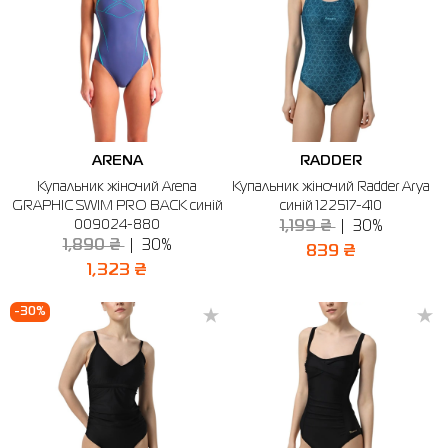
ARENA
RADDER
Купальник жіночий Arena
Купальник жіночий Radder Arya
GRAPHIC SWIM PRO BACK синій
синій 122517-410
009024-880
1,199 ₴
30%
1,890 ₴
30%
839 ₴
1,323 ₴
-30%