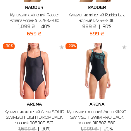
RADDER
RADDER
Сорочки
Фітнес та йога
Skechers
Напівчеревики
Купальник жіночий Radder
Купальник жіночий Radder Laia
Poliana чорний 122632-010
чорний 122633-010
Термобілизна
Шапки
The North Face
Сандалі
1,099 ₴
40%
999 ₴
30%
Толстовки
Шарфи
Under Armour
Бренди
659 ₴
699 ₴
Футболки
WHS
adidas
-30%
-20%
Шорти
Larum
Спідниці
Nike
Puma
Radder
ARENA
ARENA
Купальник жіночий Arena SOLID
Купальник жіночий Arena KIKKO
SWIMSUIT LIGHTDROP BACK
SWIMSUIT SWIM PRO BACK
чорний 005909-501
чорний 010807-580
1,699 ₴
30%
1,999 ₴
20%