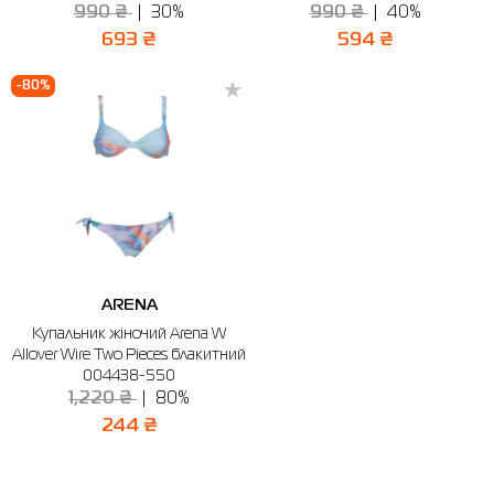
990 ₴
30%
990 ₴
40%
693 ₴
594 ₴
-80%
ARENA
Купальник жіночий Arena W
Allover Wire Two Pieces блакитний
004438-550
1,220 ₴
80%
244 ₴