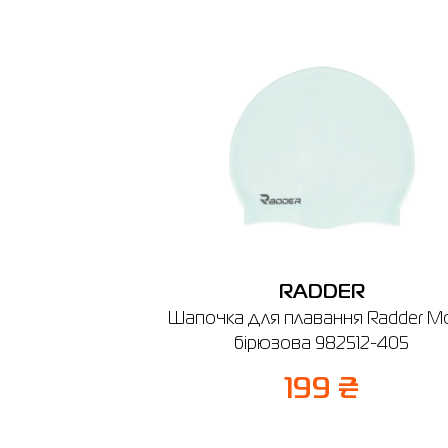
Товар
Купальн
880
Ціна
1,323.00
Виберіть
36
Виберіть 
RADDER
Чернігі
Шапочка для плавання Radder Mo
бірюзова 982512-405
🔸 ТРЦ 
м. Черні
199 ₴
Графік ро