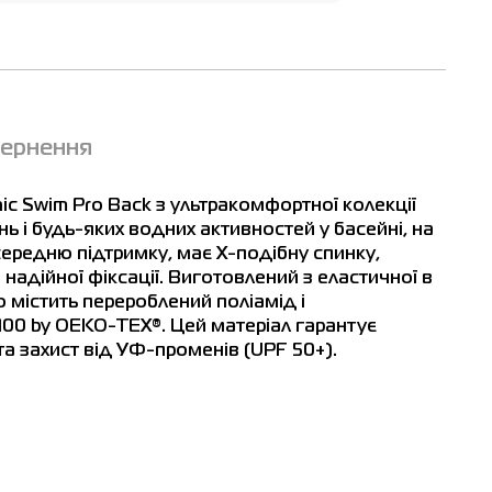
вернення
ic Swim Pro Back з ультракомфортної колекції
ь і будь-яких водних активностей у басейні, на
 середню підтримку, має X-подібну спинку,
 надійної фіксації. Виготовлений з еластичної в
 містить перероблений поліамід і
00 by OEKO-TEX®. Цей матеріал гарантує
 та захист від УФ-променів (UPF 50+).
ат
см