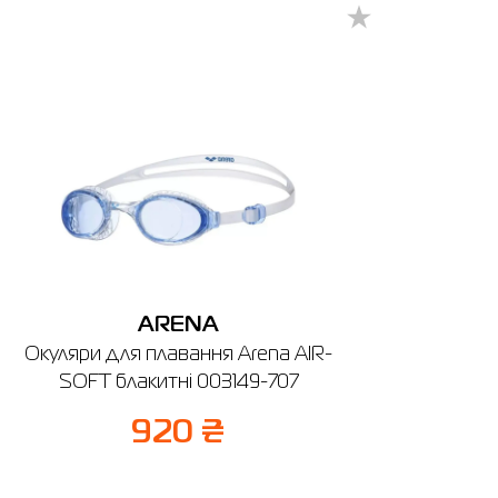
9024-
ARENA
Окуляри для плавання Arena AIR-
SOFT блакитні 003149-707
920 ₴