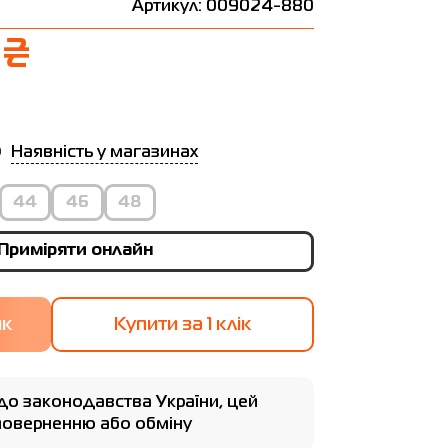
Артикул: 009024-880
 ₴
Наявність у магазинах
44
46
48
Приміряти онлайн
Купити за 1 клiк
до законодавства України, цей
 поверненню або обміну