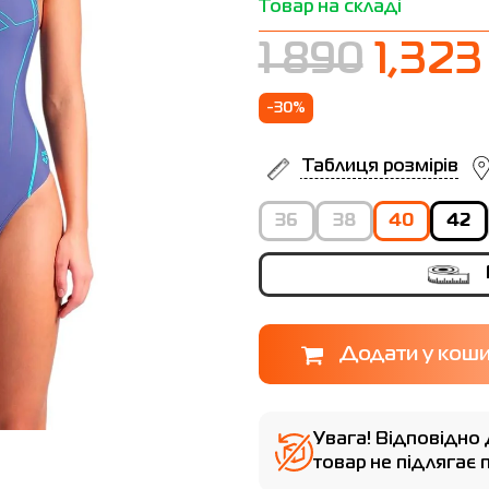
Товар на складі
1 890
1,323
-30%
Таблиця розмірів
36
38
40
42
Увага! Відповідно 
товар не підлягає