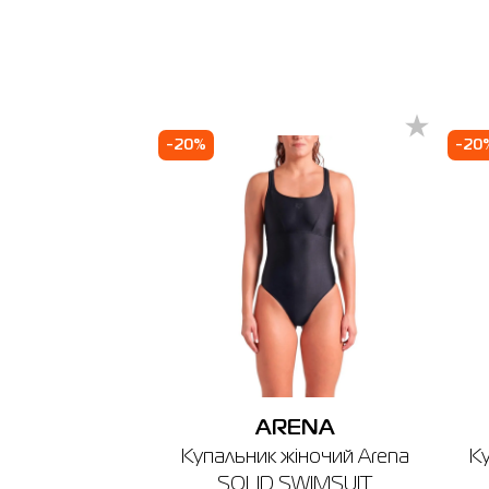
-20%
-20
ARENA
Купальник жіночий Arena
К
SOLID SWIMSUIT