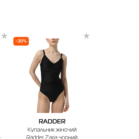
ня
-30%
RADDER
Купальник жіночий
-
Radder Zaria чорний