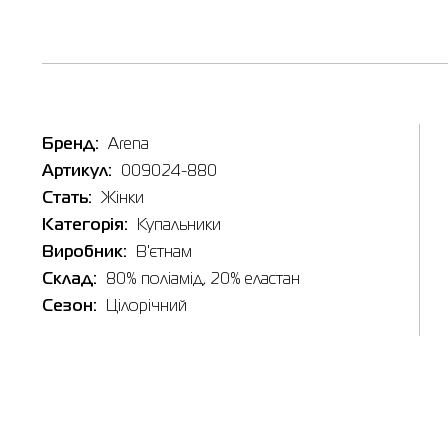
Бренд:
Arena
Артикул:
009024-880
Стать:
Жінки
Категорія:
Купальники
Виробник:
В'єтнам
Склад:
80% поліамід, 20% еластан
Сезон:
Цілорічний
Таб
F
Наявні