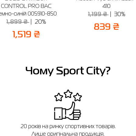
CONTROL PRO BAC
410
емно-синій 005910-850
1,199 ₴
30%
1,899 ₴
20%
839 ₴
1,519 ₴
Чому Sport City?
в
20 років на ринку спортивних товарів.
Лише оригінальна продукція.