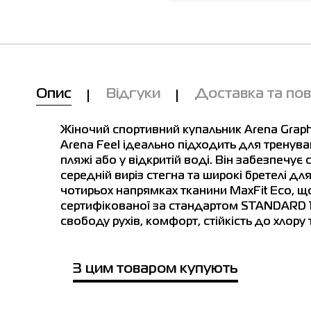
Опис
Відгуки
Доставка та по
Жіночий спортивний купальник Arena Graph
Arena Feel ідеально підходить для тренуван
пляжі або у відкритій воді. Він забезпечує
середній виріз стегна та широкі бретелі для
чотирьох напрямках тканини MaxFit Eco, що
сертифікованої за стандартом STANDARD 1
свободу рухів, комфорт, стійкість до хлору
лиця розмірів
Ми вам зателефонуємо!
З цим товаром купують
rance
Рост см
Обхват
Обхват
Обхв
сть у магазинах
(FR)
груди см
талии см
бедер 
Товар