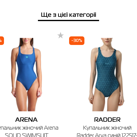
Нагадуємо, що ви можете оформити обмін або повернення замовлен
Ще з цієї категорії
протягом 14 днів після покупки.
%
-30%
ARENA
RADDER
упальник жіночий Arena
Купальник жіночий
SOLID SWIMSUIT
Radder Arya синій 122517