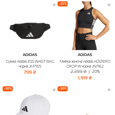
-20%
ADIDAS
ADIDAS
Сумка Adidas ESS WAIST BAG
Майка жіноча Adidas ADIZERO
чорна JM7155
CROP W чорна JN7162
2,399 ₴
20%
799 ₴
1,919 ₴
-30%
-30%