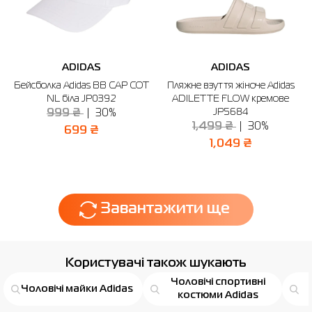
ADIDAS
ADIDAS
Бейсболка Adidas BB CAP COT
Пляжне взуття жіноче Adidas
NL біла JP0392
ADILETTE FLOW кремове
JP5684
999 ₴
30%
1,499 ₴
30%
699 ₴
1,049 ₴
Завантажити ще
Користувачі також шукають
Чоловічі спортивні
Чоловічі майки Adidas
костюми Adidas