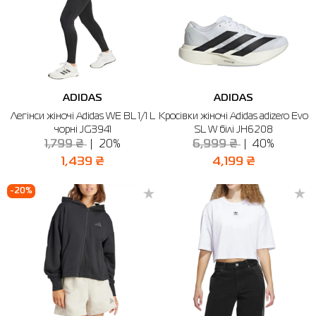
ADIDAS
ADIDAS
Легінси жіночі Adidas WE BL 1/1 L
Кросівки жіночі Adidas adizero Evo
чорні JG3941
SL W білі JH6208
1,799 ₴
20%
6,999 ₴
40%
1,439 ₴
4,199 ₴
-20%