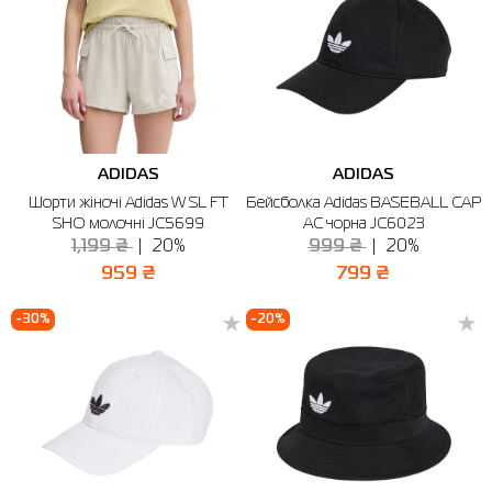
ADIDAS
ADIDAS
Шорти жіночі Adidas W SL FT
Бейсболка Adidas BASEBALL CAP
SHO молочні JC5699
AC чорна JC6023
1,199 ₴
20%
999 ₴
20%
959 ₴
799 ₴
-30%
-20%