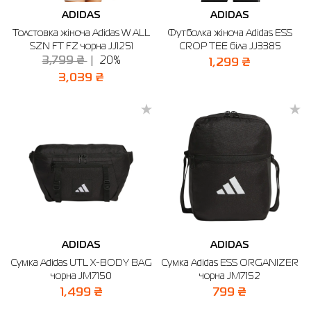
ADIDAS
ADIDAS
Толстовка жіноча Adidas W ALL
Футболка жіноча Adidas ESS
SZN FT FZ чорна JJ1251
CROP TEE біла JJ3385
3,799 ₴
20%
1,299 ₴
3,039 ₴
ADIDAS
ADIDAS
Сумка Adidas UTL X-BODY BAG
Сумка Adidas ESS ORGANIZER
чорна JM7150
чорна JM7152
1,499 ₴
799 ₴