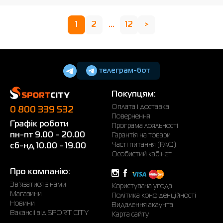
1
2
...
12
>
телеграм-бот
Покупцям:
Оплата і доставка
0 800 339 532
Повернення
Графік роботи
Програма лояльності
пн-пт 9.00 - 20.00
Гарантія на товари
Часті питання (FAQ)
сб-нд 10.00 - 19.00
Особистий кабінет
Про компанію:
Зв'язатися з нами
Користувача угода
Магазини
Політика конфіденційності
Новини
Видалення акаунта
Вакансії від SPORT CITY
Карта сайту