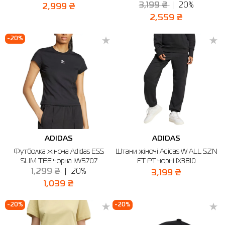
3,199 ₴
20%
2,999 ₴
2,559 ₴
-20%
ADIDAS
ADIDAS
Футболка жіноча Adidas ESS
Штани жіночі Adidas W ALL SZN
SLIM TEE чорна IW5707
FT PT чорні IX3810
1,299 ₴
20%
3,199 ₴
1,039 ₴
-20%
-20%