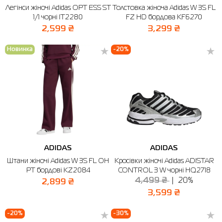
Легінси жіночі Adidas OPT ESS ST
Толстовка жіноча Adidas W 3S FL
1/1 чорні IT2280
FZ HD бордова KF6270
Сорочки
Фітнес та йога
Skechers
Напівчеревики
2,599 ₴
3,299 ₴
Термобілизна
Шапки
The North Face
Сандалі
Новинка
-20%
Толстовки
Шарфи
Under Armour
Бренди
Футболки
WHS
adidas
Шорти
Larum
Спідниці
Nike
Puma
ADIDAS
ADIDAS
Radder
Штани жіночі Adidas W 3S FL OH
Кросівки жіночі Adidas ADISTAR
PT бордові KZ2084
CONTROL 3 W чорні HQ2718
4,499 ₴
20%
2,899 ₴
3,599 ₴
-20%
-30%