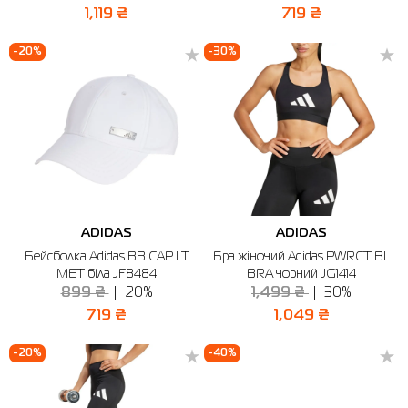
1,119 ₴
719 ₴
-20%
-30%
ADIDAS
ADIDAS
Бейсболка Adidas BB CAP LT
Бра жіночий Adidas PWRCT BL
MET біла JF8484
BRA чорний JG1414
899 ₴
20%
1,499 ₴
30%
719 ₴
1,049 ₴
-20%
-40%