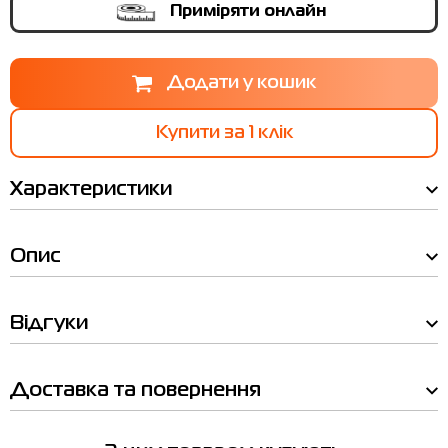
Приміряти онлайн
Купити за 1 клiк
Ми вам зателефонуємо!
Наявність у магазинах
Характеристики
Товар
Штани жіночі Adidas PACER WVN
Товар
PANT бежеві JC9852
Опис
Штани жіночі Adidas PACER WVN PANT бежеві
Ціна
JC9852
1,919.00
Ціна
Виберіть розмір
1,919.00
Відгуки
Виберіть розмір
L
M
S
XL
XS
Ім'я
Доставка та повернення
Приміряти онлайн