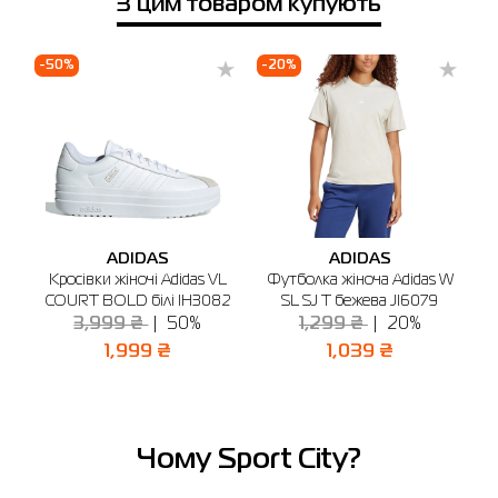
З цим товаром купують
Телефонний номер
Виберіть місто
Київ
Полтава
Черкаси
-50%
-20%
-
🔸 ТЦ Gorodok Gallery
м. Київ, просп. С. Бандери, 23А (2-й поверх)
Графік роботи: 10:00 - 20:00
Відправити
ADIDAS
ADIDAS
s
Кросівки жіночі Adidas VL
Футболка жіноча Adidas W
а
COURT BOLD білі IH3082
SL SJ T бежева JI6079
3,999 ₴
50%
1,299 ₴
20%
1,999 ₴
1,039 ₴
Чому Sport City?