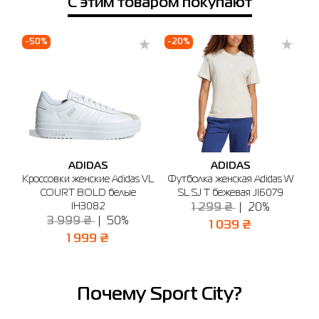
С этим товаром покупают
Телефон
Выберите город
Киев
Полтава
Черкассы
-50%
-20%
-
🔸 ТЦ Gorodok Gallery
г. Київ, просп. С. Бандеры, 23А (2-й этаж)
График работы: 10:00 - 20:00
Отправить
ADIDAS
ADIDAS
s
Кроссовки женские Adidas VL
Футболка женская Adidas W
ая
COURT BOLD белые
SL SJ T бежевая JI6079
P
IH3082
1 299 ₴
20%
3 999 ₴
50%
1 039 ₴
1 999 ₴
Почему Sport City?