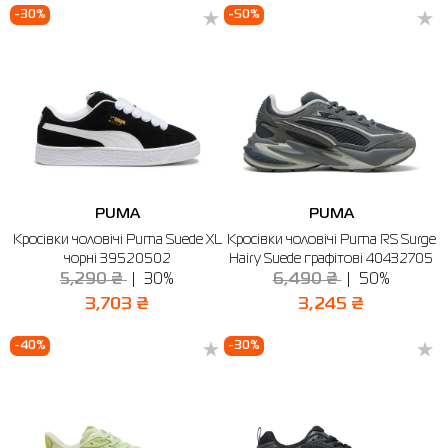
-30%
-50%
PUMA
PUMA
Кросівки чоловічі Puma Suede XL
Кросівки чоловічі Puma RS Surge
чорні 39520502
Hairy Suede графiтові 40432705
5,290 ₴
30%
6,490 ₴
50%
3,703 ₴
3,245 ₴
-40%
-30%