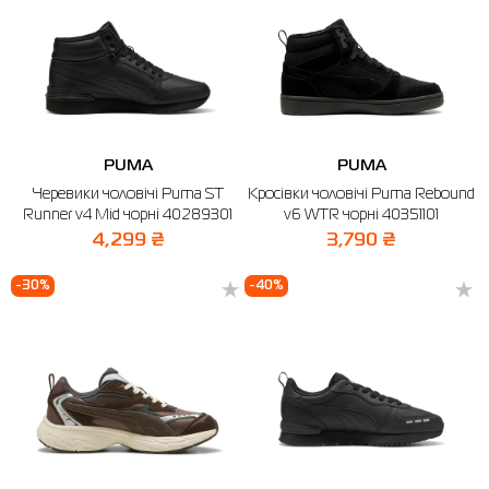
PUMA
PUMA
Черевики чоловічі Puma ST
Кросівки чоловічі Puma Rebound
Runner v4 Mid чорні 40289301
v6 WTR чорні 40351101
4,299 ₴
3,790 ₴
-30%
-40%