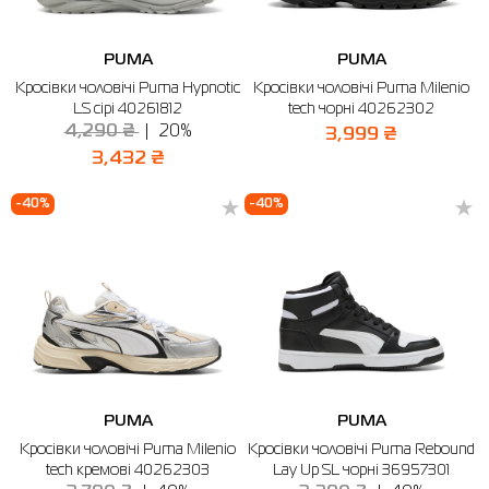
PUMA
PUMA
Кросівки чоловічі Puma Hypnotic
Кросівки чоловічі Puma Milenio
LS сірі 40261812
tech чорні 40262302
4,290 ₴
20%
3,999 ₴
3,432 ₴
-40%
-40%
PUMA
PUMA
Кросівки чоловічі Puma Milenio
Кросівки чоловічі Puma Rebound
tech кремові 40262303
Lay Up SL чорні 36957301