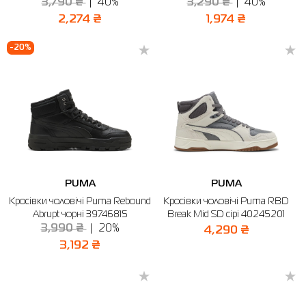
3,790 ₴
40%
3,290 ₴
40%
2,274 ₴
1,974 ₴
-20%
PUMA
PUMA
Кросівки чоловічі Puma Rebound
Кросівки чоловічі Puma RBD
Abrupt чорні 39746815
Break Mid SD сірі 40245201
3,990 ₴
20%
4,290 ₴
3,192 ₴