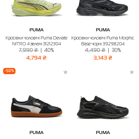
PUMA
PUMA
Кросівки чоловічі Puma Deviate
Кросівки чоловічі Puma Morphic
NITRO 4 зелені 31212304
Base чорні 39298204
7,990 ₴
40%
4,490 ₴
30%
4,794 ₴
3,143 ₴
-50%
PUMA
PUMA