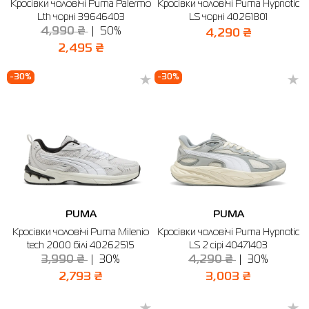
Кросівки чоловічі Puma Palermo
Кросівки чоловічі Puma Hypnotic
Lth чорні 39646403
LS чорні 40261801
4,990 ₴
50%
4,290 ₴
2,495 ₴
-30%
-30%
PUMA
PUMA
Кросівки чоловічі Puma Milenio
Кросівки чоловічі Puma Hypnotic
tech 2000 білі 40262515
LS 2 сірі 40471403
3,990 ₴
30%
4,290 ₴
30%
2,793 ₴
3,003 ₴