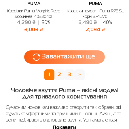
PUMA
PUMA
Кросівки Puma Morphic Retro
Кросівки чоловічі Puma R78 SL
коричневі 40330401
чорні 37412701
4,290 ₴
30%
3,490 ₴
40%
3,003 ₴
2,094 ₴
Завантажити ще
1
2
3
>
Чоловіче взуття Puma – якісні моделі
для тривалого користування
Сучасним чоловікам важливо створити такі образи, які
будуть комфортними та зручними в носінні. Для цього
вони підбирають відповідне взуття. Усі намагаються
віддавати перевагу універсальним моделям, які можна
Показати