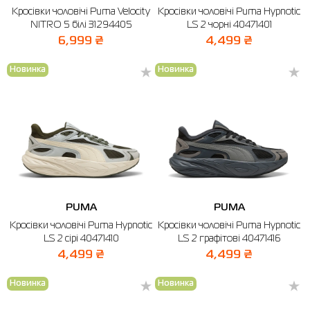
Кросівки чоловічі Puma Velocity
Кросівки чоловічі Puma Hypnotic
Сорочки
Фітнес та йога
Skechers
Напівчеревики
NITRO 5 білі 31294405
LS 2 чорні 40471401
6,999 ₴
4,499 ₴
Термобілизна
Шапки
The North Face
Сандалі
Новинка
Новинка
Толстовки
Шарфи
Under Armour
Бренди
Футболки
WHS
adidas
Шорти
Larum
Спідниці
Nike
Puma
PUMA
PUMA
Radder
Кросівки чоловічі Puma Hypnotic
Кросівки чоловічі Puma Hypnotic
LS 2 сірі 40471410
LS 2 графiтові 40471416
4,499 ₴
4,499 ₴
Новинка
Новинка