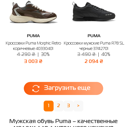
PUMA
PUMA
Кроссовки Puma Morphic Retro
Кроссовки мужские Puma R78 SL
коричневые 40330401
черные 37412701
4 290 ₴
30%
3 490 ₴
40%
3 003 ₴
2 094 ₴
Загрузить еще
1
2
3
>
Мужская обувь Puma – качественные