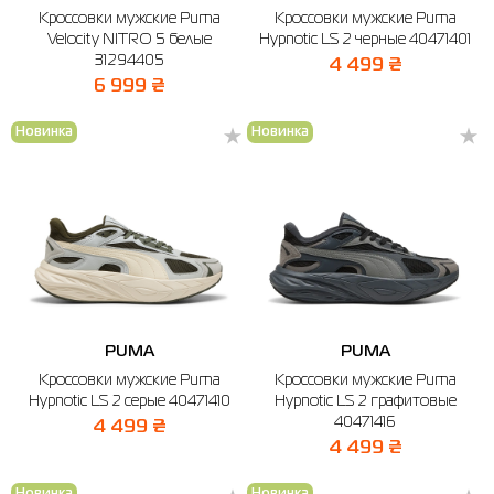
Кроссовки мужские Puma
Кроссовки мужские Puma
Рубашки
Фитнес и йога
Skechers
Полуботинки
Velocity NITRO 5 белые
Hypnotic LS 2 черные 40471401
31294405
4 499 ₴
Термобелье
Шапки
The North Face
Сандалии
6 999 ₴
Толстовки
Шарфы
Under Armour
Бренды
Новинка
Новинка
Футболки
WHS
adidas
Шорты
Larum
Юбки
Nike
Puma
Radder
PUMA
PUMA
Кроссовки мужские Puma
Кроссовки мужские Puma
Hypnotic LS 2 серые 40471410
Hypnotic LS 2 графитовые
40471416
4 499 ₴
4 499 ₴