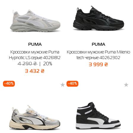
PUMA
PUMA
Кроссовки мужские Puma
Кроссовки мужские Puma Milenio
Hypnotic LS серые 40261812
tech черные 40262302
4 290 ₴
20%
3 999 ₴
3 432 ₴
-40%
-40%