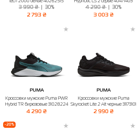
tech 2000 белые 40262515
Hypnotic LS 2 серые 40471403
3 990 ₴
30%
4 290 ₴
30%
2 793 ₴
3 003 ₴
PUMA
PUMA
Кроссовки мужские Puma PWR
Кроссовки мужские Puma
Hybrid TR бирюзовые 31028224
Skyrocket Lite 2 Alt черные 31173101
4 290 ₴
2 990 ₴
-20%