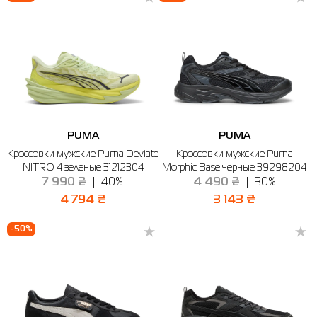
PUMA
PUMA
Кроссовки мужские Puma Deviate
Кроссовки мужские Puma
NITRO 4 зеленые 31212304
Morphic Base черные 39298204
7 990 ₴
40%
4 490 ₴
30%
4 794 ₴
3 143 ₴
-50%