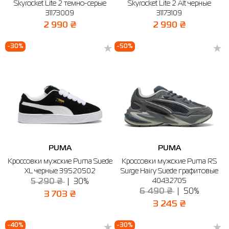
Skyrocket Lite 2 темно-серые
Skyrocket Lite 2 Alt черные
31173009
31173109
2 990 ₴
2 990 ₴
-30%
-50%
PUMA
PUMA
Кроссовки мужские Puma Suede
Кроссовки мужские Puma RS
XL черные 39520502
Surge Hairy Suede графитовые
40432705
5 290 ₴
30%
6 490 ₴
50%
3 703 ₴
3 245 ₴
-40%
-30%