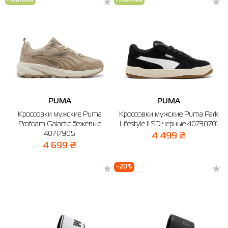
Новинка
Новинка
PUMA
PUMA
Кроссовки мужские Puma
Кроссовки мужские Puma Park
Profoam Galactic бежевые
Lifestyle II SD черные 40730701
40717905
4 499 ₴
4 699 ₴
-20%