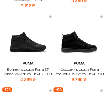
3 990 ₴
20%
4 290 ₴
3 192 ₴
PUMA
PUMA
Ботинки мужские Puma ST
Кроссовки мужские Puma
Runner v4 Mid черные 40289301
Rebound v6 WTR черные 40351101
4 299 ₴
3 790 ₴
-30%
-40%