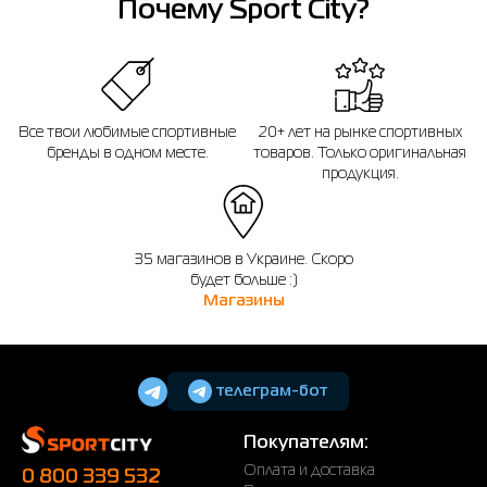
Почему Sport City?
49.5
15
14
33
51
16
15
33
Все твои любимые спортивные
20+ лет на рынке спортивных
Если вы не уверены, подойдет ли вам выбранный размер - вы всегда можете
обратиться к консультанту интернет-магазина за помощью.
бренды в одном месте.
товаров. Только оригинальная
продукция.
Напоминаем, что вы можете оформить обмен или возврат заказа в течении
14 дней после покупки.
35 магазинов в Украине. Скоро
будет больше :)
Магазины
телеграм-бот
Покупателям:
Оплата и доставка
0 800 339 532