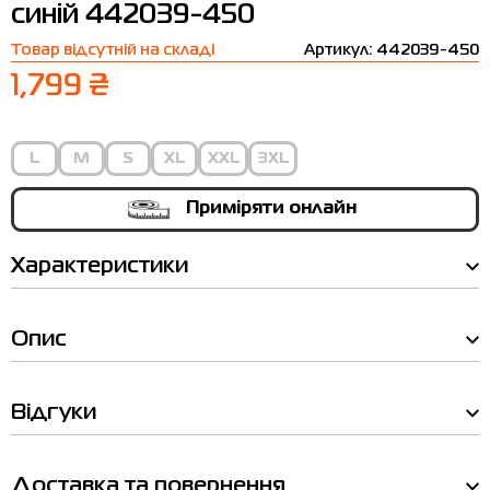
синій 442039-450
Термобілизна
Шапки
The North Face
Сандалі
Товар відсутній на складі
Артикул: 442039-450
Толстовки
Шарфи
Under Armour
Бренди
1,799 ₴
Футболки
WHS
adidas
Шорти
Larum
L
M
S
XL
XXL
3XL
Спідниці
Nike
Приміряти онлайн
Puma
Характеристики
Radder
Опис
Таблиця
Відгуки
розмірів
Доставка та повернення