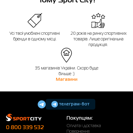
Чому Sport City?
протягом 14 днів після покупки.
Усі твої улюблені спортивні
20 років на ринку спортивних
бренди в одному місці.
товарів. Лише оригінальна
продукція.
35 магазинів України. Скоро буде
більше :)
Магазини
телеграм-бот
Покупцям:
Оплата і доставка
0 800 339 532
Повернення