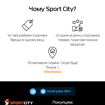
Нагадуємо, що ви можете оформити обмін або повернення замовлення
протягом 14 днів після покупки.
Чому Sport City?
Усі твої улюблені спортивні
20 років на ринку спортивних
бренди в одному місці.
товарів. Лише оригінальна
продукція.
35 магазинів України. Скоро буде
більше :)
Магазини
телеграм-бот
Покупцям: