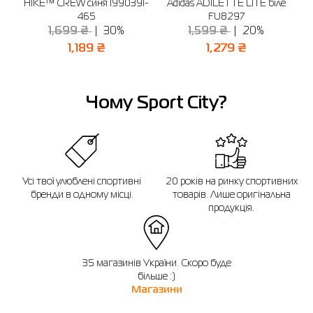
ня
HIKE™ CREW синя 1990391-
Adidas ADILETTE LITE біле
C
Нагадуємо, що ви можете оформити обмін або повернення замовлення
протягом 14 днів після покупки.
465
FU8297
1,699 ₴
30%
1,599 ₴
20%
1,189 ₴
1,279 ₴
Чому Sport City?
Усі твої улюблені спортивні
20 років на ринку спортивних
бренди в одному місці.
товарів. Лише оригінальна
продукція.
35 магазинів України. Скоро буде
більше :)
Магазини