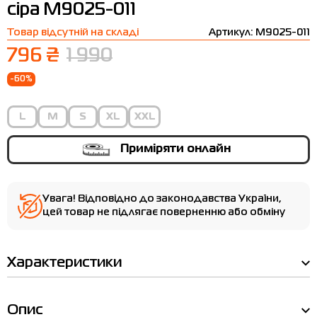
сіра M9025-011
Термобілизна
Шапки
The North Face
Сандалі
Товар відсутній на складі
Артикул: M9025-011
Толстовки
Шарфи
Under Armour
Бренди
796 ₴
1 990
Футболки
WHS
adidas
-60%
Шорти
Larum
L
M
S
XL
XXL
Спідниці
Nike
Puma
Приміряти онлайн
Radder
Увага! Відповідно до законодавства України,
цей товар не підлягає поверненню або обміну
Характеристики
Опис