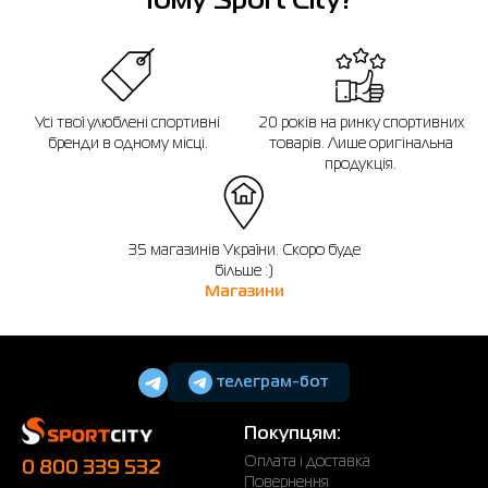
Чому Sport City?
4XL
56-58
46
136
128
5XL
60-62
48
137
129
Усі твої улюблені спортивні
20 років на ринку спортивних
Якщо ви не впевнені, чи підійде вибраний розмір, ви завжди можете
бренди в одному місці.
товарів. Лише оригінальна
звернутися до консультанта інтернет-магазину за допомогою.
продукція.
Нагадуємо, що ви можете оформити обмін або повернення замовлення
протягом 14 днів після покупки.
35 магазинів України. Скоро буде
більше :)
Магазини
телеграм-бот
Покупцям:
Оплата і доставка
0 800 339 532
Повернення