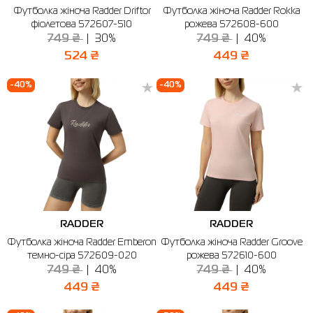
Футболка жіноча Radder Driftor
Футболка жіноча Radder Rokka
фіолетова 572607-510
рожева 572608-600
Сорочки
Фітнес та йога
Skechers
Напівчеревики
749 ₴
30%
749 ₴
40%
Термобілизна
Шапки
The North Face
Сандалі
524 ₴
449 ₴
Толстовки
Шарфи
Under Armour
Бренди
-40%
-40%
Футболки
WHS
adidas
Шорти
Larum
Спідниці
Nike
Puma
Radder
RADDER
RADDER
Футболка жіноча Radder Emberon
Футболка жіноча Radder Groove
темно-сіра 572609-020
рожева 572610-600
749 ₴
40%
749 ₴
40%
449 ₴
449 ₴