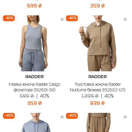
699 ₴
359 ₴
-40%
-40%
RADDER
RADDER
Майка жіноча Radder Caligo
Толстовка жіноча Radder
фіолетова 392601-510
Nocturne бежева 392602-125
599 ₴
40%
1,399 ₴
40%
359 ₴
839 ₴
-40%
-40%