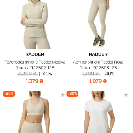
RADDER
RADDER
Толстовка жіноча Radder Modiva
Легінси жіночі Radder Froza
бежева 922602-125
бежеві 922603-125
2,299 ₴
40%
1,799 ₴
40%
1,379 ₴
1,079 ₴
-30%
-30%