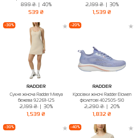
899 ₴
40%
2,199 ₴
30%
539 ₴
1,539 ₴
-30%
-20%
RADDER
RADDER
Сукня жіноча Radder Mireya
Кросівки жіночі Radder Elowen
бежева 922611-125
фіолетові 402505-510
2,199 ₴
30%
2,290 ₴
20%
1,539 ₴
1,832 ₴
-30%
-40%