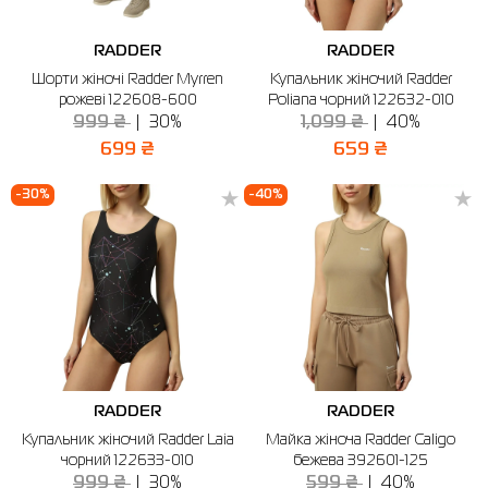
RADDER
RADDER
Шорти жіночі Radder Myrren
Купальник жіночий Radder
рожеві 122608-600
Poliana чорний 122632-010
999 ₴
30%
1,099 ₴
40%
699 ₴
659 ₴
-30%
-40%
RADDER
RADDER
Купальник жіночий Radder Laia
Майка жіноча Radder Caligo
чорний 122633-010
бежева 392601-125
999 ₴
30%
599 ₴
40%