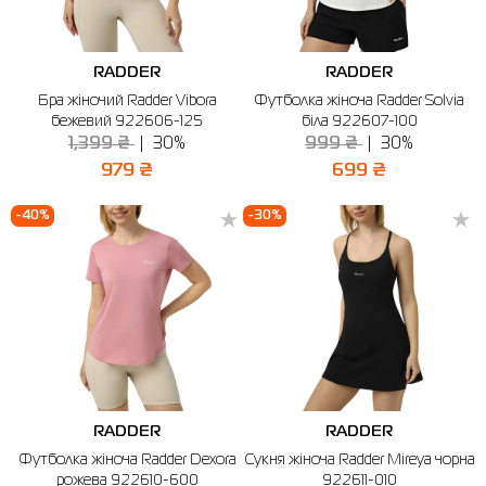
RADDER
RADDER
Бра жіночий Radder Vibora
Футболка жіноча Radder Solvia
бежевий 922606-125
біла 922607-100
1,399 ₴
30%
999 ₴
30%
979 ₴
699 ₴
-40%
-30%
RADDER
RADDER
Футболка жіноча Radder Dexora
Сукня жіноча Radder Mireya чорна
рожева 922610-600
922611-010