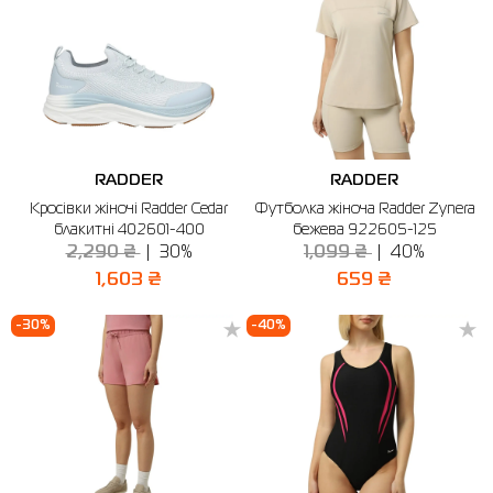
RADDER
RADDER
Кросівки жіночі Radder Cedar
Футболка жіноча Radder Zynera
блакитні 402601-400
бежева 922605-125
2,290 ₴
30%
1,099 ₴
40%
1,603 ₴
659 ₴
-30%
-40%