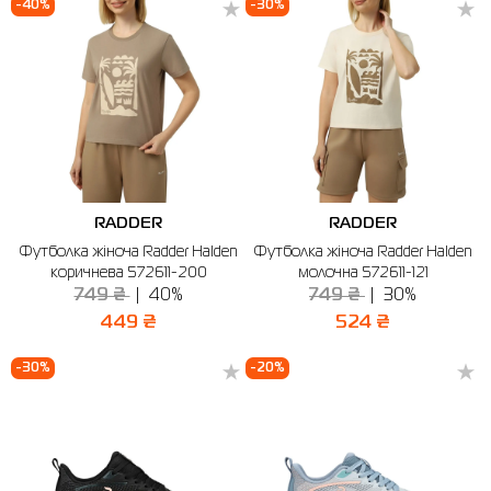
-40%
-30%
RADDER
RADDER
Футболка жіноча Radder Halden
Футболка жіноча Radder Halden
коричнева 572611-200
молочна 572611-121
749 ₴
40%
749 ₴
30%
449 ₴
524 ₴
-30%
-20%