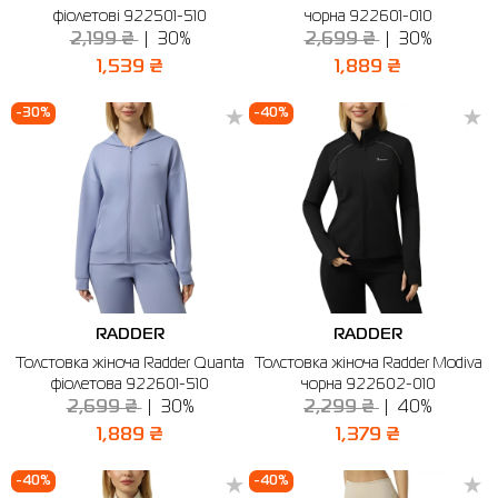
фіолетові 922501-510
чорна 922601-010
2,199 ₴
30%
2,699 ₴
30%
1,539 ₴
1,889 ₴
-30%
-40%
RADDER
RADDER
Толстовка жіноча Radder Quanta
Толстовка жіноча Radder Modiva
фіолетова 922601-510
чорна 922602-010
2,699 ₴
30%
2,299 ₴
40%
1,889 ₴
1,379 ₴
-40%
-40%