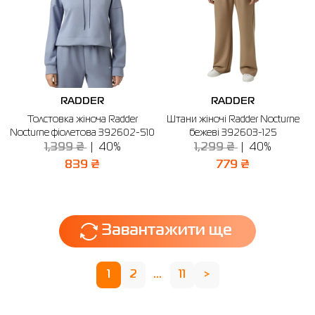
RADDER
RADDER
Толстовка жіноча Radder
Штани жіночі Radder Nocturne
Nocturne фіолетова 392602-510
бежеві 392603-125
1,399 ₴
40%
1,299 ₴
40%
839 ₴
779 ₴
Завантажити ще
1
2
...
11
>