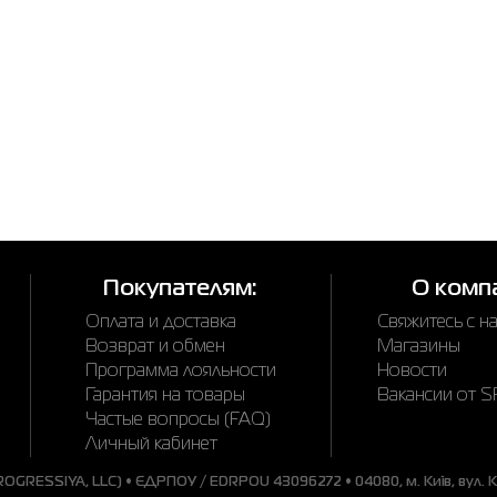
Покупателям:
О комп
Оплата и доставка
Свяжитесь с н
Возврат и обмен
Магазины
Программа лояльности
Новости
Гарантия на товары
Вакансии от 
Частые вопросы (FAQ)
Личный кабинет
GRESSIYA, LLC) • ЄДРПОУ / EDRPOU 43096272 • 04080, м. Київ, вул. Ки