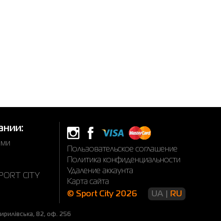
ании:
ами
Пользовательское соглашение
Политика конфиденциальности
Удаление аккаунта
SPORT CITY
Карта сайта
© Sport City 2026
UA
RU
рилівська, 82, оф. 256