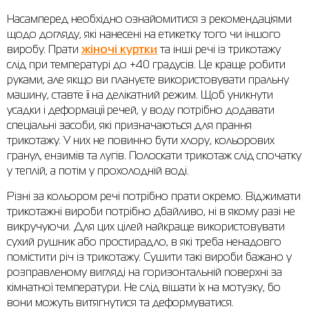
Насамперед необхідно ознайомитися з рекомендаціями
Сорочки
Фітнес та йога
Skechers
Напівчеревики
щодо догляду, які нанесені на етикетку того чи іншого
виробу. Прати
жіночі куртки
та інші речі із трикотажу
Термобілизна
Шапки
The North Face
Сандалі
слід при температурі до +40 градусів. Це краще робити
Толстовки
Шарфи
Under Armour
Бренди
руками, але якщо ви плануєте використовувати пральну
машину, ставте її на делікатний режим. Щоб уникнути
Футболки
WHS
adidas
усадки і деформації речей, у воду потрібно додавати
спеціальні засоби, які призначаються для прання
Шорти
Larum
трикотажу. У них не повинно бути хлору, кольорових
гранул, ензимів та лугів. Полоскати трикотаж слід спочатку
Спідниці
Nike
у теплій, а потім у прохолодній воді.
Puma
Різні за кольором речі потрібно прати окремо. Віджимати
трикотажні вироби потрібно дбайливо, ні в якому разі не
Radder
викручуючи. Для цих цілей найкраще використовувати
сухий рушник або простирадло, в які треба ненадовго
помістити річ із трикотажу. Сушити такі вироби бажано у
розправленому вигляді на горизонтальній поверхні за
кімнатної температури. Не слід вішати їх на мотузку, бо
вони можуть витягнутися та деформуватися.