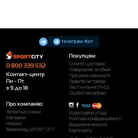
телеграм-бот
Покупцям:
Оплата і доставка
0 800 339 532
Повернення та обмін
Контакт-центр
Програма лояльності
Пн - Пт
Гарантія на товари
Часті питання (FAQ)
з 9 до 18
Особистий кабінет
Про компанію:
Зв'яжіться з нами
Користувача угода
Магазини
Політика конфіденційності
Новини
Видалення акаунта
Вакансії від SPORT CITY
Карта сайту