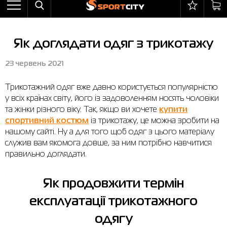
Назад
Назад
Назад
Назад
Назад
Назад
Бра
Черевики
Балаклави
adidas
Все товары со скидкой
Оплата і доставка
Як доглядати одяг з трикотажу
Штани
Кросівки
Бейсболки та панами
Arena
Бра
Повернення та обмін
23 червень 2021
Вітрівки
Пляжне взуття
Бокс
Asics
Штани
Гарантія на товари
Трикотажний одяг вже давно користується популярністю
Жилети
Напівчеревики
Гірськолижний інвентар
Columbia
Вітрівки
Магазини
у всіх країнах світу, його із задоволенням носять чоловіки
Комбінезони
Сандалі
М'ячі
Evoids
Костюми
Контакт центр
та жінки різного віку. Так, якщо ви хочете
купити
спортивний костюм
із трикотажу, це можна зробити на
Костюми
Чоботи
Шкарпетки
Jack Wolfskin
Куртки
Програма лояльності
нашому сайті. Ну а для того щоб одяг з цього матеріалу
служив вам якомога довше, за ним потрібно навчитися
Купальники
Рукавиці
Larum
Легінси
Часті питання (FAQ)
правильно доглядати.
Куртки
Плавання
New Balance
Толстовки
Новини
Як продовжити термін
Легінси
Рюкзаки
Nike
Футболки
Особистий кабінет
експлуатації трикотажного
Майки
Сумки
Puma
Черевики
одягу
Сукні
Доглядові засоби
Radder
Кросівки