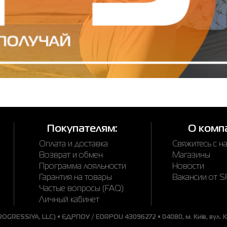
Покупателям:
О комп
Оплата и доставка
Свяжитесь с н
Возврат и обмен
Магазины
Программа лояльности
Новости
Гарантия на товары
Вакансии от 
Частые вопросы (FAQ)
Личный кабинет
GRESSIYA, LLC) • ЄДРПОУ / EDRPOU 43096272 • 04080, м. Київ, вул. Ки