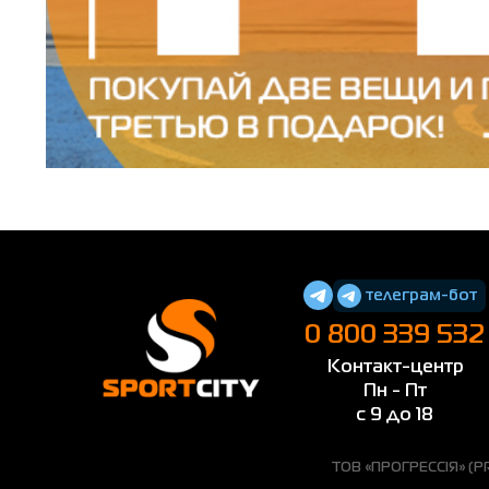
телеграм-бот
0 800 339 532
Контакт-центр
Пн - Пт
с 9 до 18
ТОВ «ПРОГРЕССІЯ» (PRO