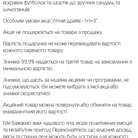
яскравих футболок та шортів до зручних сандаль та
шльопанців.
Сорочки
Фітнес та йога
Skechers
Напівчеревики
Особливі умови акції "Літній драйв - 1+1=3":
Термобілизна
Шапки
The North Face
Сандалі
Акція не поширюється на товари з продажу.
Толстовки
Шарфи
Under Armour
Бренди
Вартість подарунка не може перевищувати вартості
Футболки
WHS
adidas
кожного окремого товару.
Шорти
Larum
Знижка 99,9% надається на третій товар на замовлення з
мінімальною вартістю.
Спідниці
Nike
Знижки, що діють за іншими акціями чи програмами, не
Puma
підсумовуються. Ви можете вибрати з якої акції або
знижки скористатися.
Radder
Акційний товар можна повернути або обміняти на товар,
еквівалентний його вартості.
Ми бажаємо вам чудового літа, море позитивних емоцій
та незабутніх пригод! Переконайтеся, що власний досвід,
якісні та стильні речі можуть бути доступні для кожного.