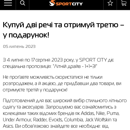
Назад
Назад
Назад
Назад
Назад
Назад
Бра
Черевики
Балаклави
adidas
Все товары со скидкой
Оплата і доставка
Купуй дві речі та отримуй третю –
Штани
Кросівки
Бейсболки та панами
Arena
Бра
Повернення та обмін
у подарунок!
Вітрівки
Пляжне взуття
Бокс
Asics
Штани
Гарантія на товари
05 липень 2023
Жилети
Напівчеревики
Гірськолижний інвентар
Columbia
Вітрівки
Магазини
З 4 липня по 17 серпня 2023 року, у SPORT CITY діє
Комбінезони
Сандалі
М'ячі
Evoids
Костюми
Контакт центр
спеціальна пропозиція: "Літній драйв - 1+1=3!"
Костюми
Чоботи
Шкарпетки
Jack Wolfskin
Куртки
Програма лояльності
Не проґавте можливість скористатися не тільки
розпродажем, а й акцією, де придбавши два товари, ви
Купальники
Рукавиці
Larum
Легінси
Часті питання (FAQ)
отримуєте третій у подарунок!
Куртки
Плавання
New Balance
Толстовки
Новини
Підготовлений для вас широкий вибір стильного літнього
Легінси
Рюкзаки
Nike
Футболки
Особистий кабінет
одягу та аксесуарів. Запрошуємо вас ознайомитись з
колекціями таких відомих брендів як Adidas, Nike, Puma,
Майки
Сумки
Puma
Черевики
Under Armour, Radder, Evoids, Columbia, Jack Wolfskin та
Asics. Ви обов'язково знайдете все необхідне: від
Сукні
Доглядові засоби
Radder
Кросівки