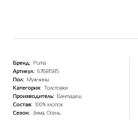
Наличи
Таб
Товар
Толстов
Inte
Бренд:
Puma
бежевая
Артикул:
67681585
Цена
867.00
X
Пол:
Мужчины
Выберите
Категория:
Толстовки
L
Производитель:
Бангладеш
Состав:
100% хлопок
Сезон:
Зима
, Осень
X
Выберит
X