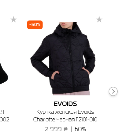
-60%
-70%
ечении
EVOIDS
RT
Куртка женская Evoids
Шле
1002
Charlotte черная 112101-010
Radd
си
2 999 ₴
60%
3