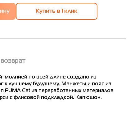
Купить в 1 клик
e FL
 возврат
ат
 см
ой-молнией по всей длине создано из
г к лучшему будущему. Манжеты и пояс из
ип PUMA Cat из переработанных материалов
ерси с флисовой подкладкой. Капюшон.