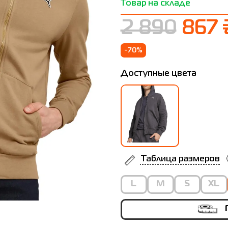
Товар на складе
2 890
867 
-70%
Доступные цвета
Таблица размеров
L
M
S
XL