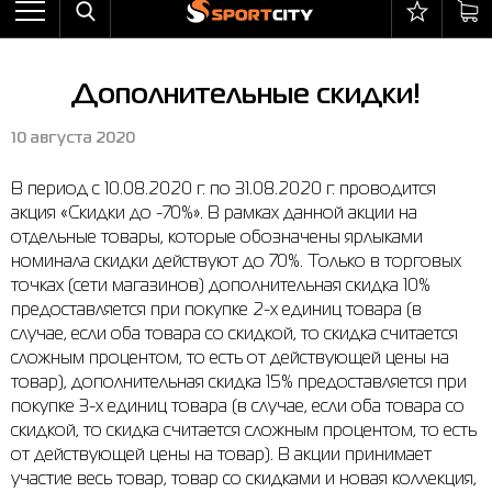
Назад
Назад
Назад
Назад
Назад
Назад
Бра
Ботинки
Балаклавы
adidas
All items on sale
Оплата и доставка
Дополнительные скидки!
Брюки
Кроссовки
Бейсболки и панамы
Arena
Бра
Возврат и обмен
10 августа 2020
Ветровки
Пляжная обувь
Бокс
Asics
Брюки
Гарантия на товары
В период с 10.08.2020 г. по 31.08.2020 г. проводится
Жилеты
Полуботинки
Горнолыжный инвентарь
Columbia
Ветровки
Магазины
акция «Скидки до -70%». В рамках данной акции на
Комбинезоны
Сандалии
Мячи
Evoids
Костюмы
Контакт центр
отдельные товары, которые обозначены ярлыками
номинала скидки действуют до 70%. Только в торговых
Костюмы
Сапоги
Носки
Jack Wolfskin
Куртки
Программа лояльности
точках (сети магазинов) дополнительная скидка 10%
предоставляется при покупке 2-х единиц товара (в
Купальники
Перчатки
Larum
Леггинсы
Частые вопросы (FAQ)
случае, если оба товара со скидкой, то скидка считается
сложным процентом, то есть от действующей цены на
Куртки
Плавание
New Balance
Толстовки
Новости
товар), дополнительная скидка 15% предоставляется при
Леггинсы
Рюкзаки
Nike
Футболки
Личный кабинет
покупке 3-х единиц товара (в случае, если оба товара со
скидкой, то скидка считается сложным процентом, то есть
Майки
Сумки
Puma
Ботинки
от действующей цены на товар). В акции принимает
участие весь товар, товар со скидками и новая коллекция,
Платья
Уходовые средства
Radder
Кроссовки