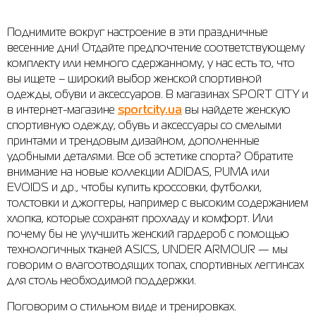
Рубашки
Фитнес и йога
Skechers
Полуботинки
Поднимите вокруг настроение в эти праздничные
весенние дни! Отдайте предпочтение соответствующему
Термобелье
Шапки
The North Face
Сандалии
комплекту или немного сдержанному, у нас есть то, что
вы ищете – широкий выбор женской спортивной
Толстовки
Шарфы
Under Armour
Брэнды
одежды, обуви и аксессуаров. В магазинах SPORT CITY и
Футболки
WHS
adidas
в интернет-магазине
sportcity.ua
вы найдете женскую
спортивную одежду, обувь и аксессуары со смелыми
Шорты
Larum
принтами и трендовым дизайном, дополненные
удобными деталями. Все об эстетике спорта? Обратите
Юбки
Nike
внимание на новые коллекции ADIDAS, PUMA или
EVOIDS и др., чтобы купить кроссовки, футболки,
Puma
толстовки и джоггеры, например с высоким содержанием
Radder
хлопка, которые сохранят прохладу и комфорт. Или
почему бы не улучшить женский гардероб с помощью
технологичных тканей ASICS, UNDER ARMOUR — мы
говорим о влагоотводящих топах, спортивных леггинсах
для столь необходимой поддержки.
Поговорим о стильном виде и тренировках.