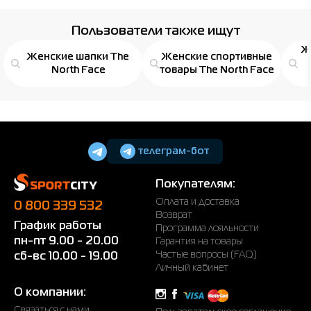
Рубашки
Фитнес и йога
Skechers
Полуботинки
Пользователи также ищут
Ж
Термобелье
Шапки
The North Face
Сандалии
Женские шапки The
Женские спортивные
North Face
товары The North Face
Толстовки
Шарфы
Under Armour
Бренды
Футболки
WHS
adidas
Шорты
Larum
телеграм-бот
Юбки
Nike
Покупателям:
Puma
Оплата и доставка
0 800 339 532
Radder
Возврат
График работы
Программа лояльности
пн-пт 9.00 - 20.00
Гарантия на товары
Частые вопросы (FAQ)
сб-вс 10.00 - 19.00
Личный кабинет
О компании:
Связаться с нами