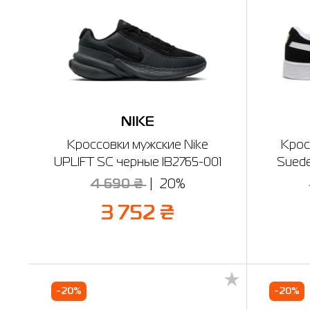
NIKE
Кроссовки мужские Nike
Крос
UPLIFT SC черные IB2765-001
Suede
4 690 ₴
20%
3 752 ₴
-20%
-20%