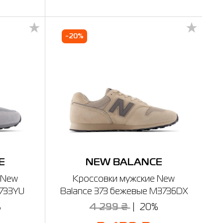
-20%
E
NEW BALANCE
 New
Кроссовки мужские New
3733YU
Balance 373 бежевые M3736DX
%
4 299 ₴
20%