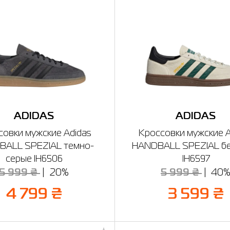
ADIDAS
ADIDAS
совки мужские Adidas
Кроссовки мужские A
BALL SPEZIAL темно-
HANDBALL SPEZIAL б
серые IH6506
IH6597
5 999 ₴
20%
5 999 ₴
40
4 799 ₴
3 599 ₴