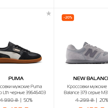
-20%
PUMA
NEW BALANC
совки мужские Puma
Кроссовки мужские
o Lth черные 39646403
Balance 373 серые M
4 990 ₴
50%
4 299 ₴
20