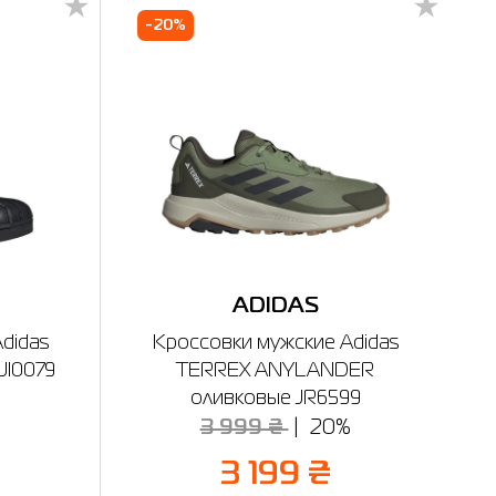
-20%
ADIDAS
didas
Кроссовки мужские Adidas
JI0079
TERREX ANYLANDER
оливковые JR6599
%
3 999 ₴
20%
3 199 ₴