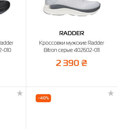
RADDER
adder
Кроссовки мужские Radder
2-010
Bitron серые 402602-011
2 390 ₴
-40%