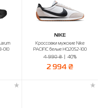
NIKE
Larum
Кроссовки мужские Nike
3-010
PACIFIC белые HQ2052-100
%
4 990 ₴
40%
2 994 ₴