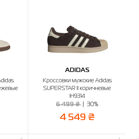
ADIDAS
didas
Кроссовки мужские Adidas
ежевые
SUPERSTAR II коричневые
IH9314
%
6 499 ₴
30%
4 549 ₴