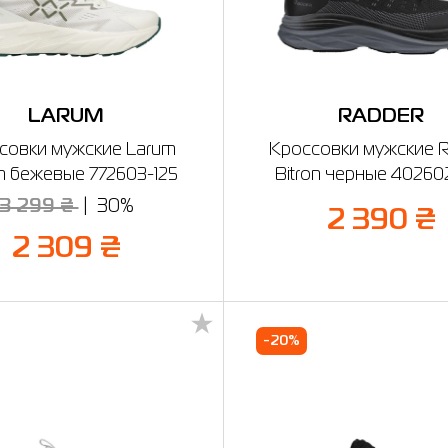
LARUM
RADDER
совки мужские Larum
Кроссовки мужские R
n бежевые 772603-125
Bitron черные 40260
3 299 ₴
30%
2 390 ₴
2 309 ₴
-20%