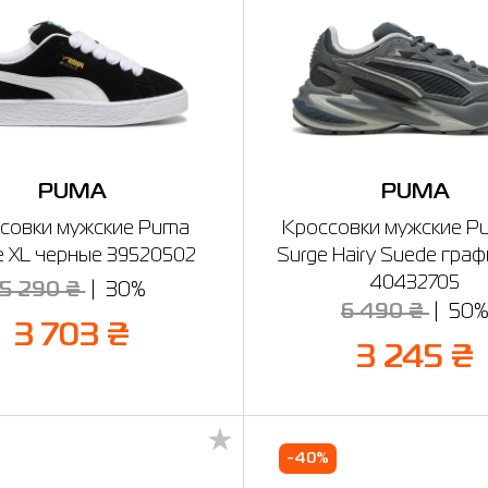
PUMA
PUMA
совки мужские Puma
Кроссовки мужские P
 XL черные 39520502
Surge Hairy Suede гра
40432705
5 290 ₴
30%
6 490 ₴
50
3 703 ₴
3 245 ₴
-40%