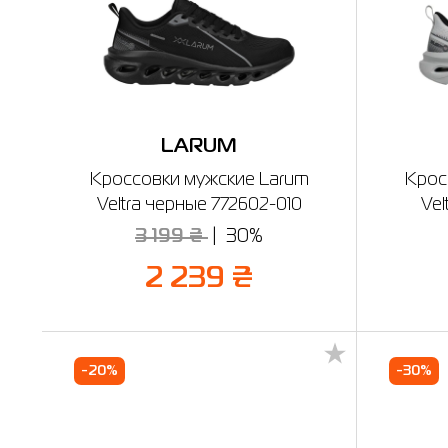
LARUM
Кроссовки мужские Larum
Крос
Veltra черные 772602-010
Vel
3 199 ₴
30%
2 239 ₴
-20%
-30%