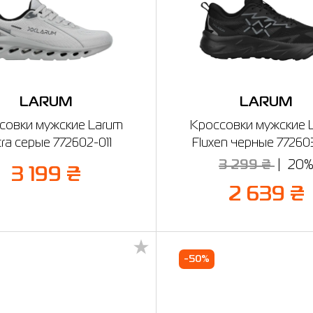
LARUM
LARUM
совки мужские Larum
Кроссовки мужские 
tra серые 772602-011
Fluxen черные 77260
3 299 ₴
20
3 199 ₴
2 639 ₴
-50%