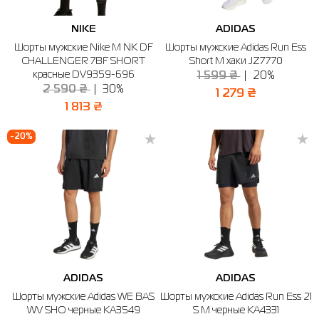
NIKE
ADIDAS
Шорты мужские Nike M NK DF
Шорты мужские Adidas Run Ess
CHALLENGER 7BF SHORT
Short M хаки JZ7770
красные DV9359-696
1 599 ₴
20%
2 590 ₴
30%
1 279 ₴
1 813 ₴
-20%
ADIDAS
ADIDAS
Шорты мужские Adidas WE BAS
Шорты мужские Adidas Run Ess 21
WV SHO черные KA3549
S M черные KA4331