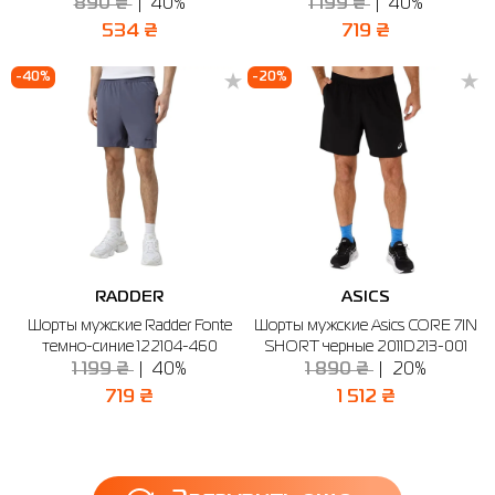
890 ₴
40%
1 199 ₴
40%
534 ₴
719 ₴
-40%
-20%
RADDER
ASICS
Шорты мужские Radder Fonte
Шорты мужские Asics CORE 7IN
темно-синие 122104-460
SHORT черные 2011D213-001
1 199 ₴
40%
1 890 ₴
20%
719 ₴
1 512 ₴