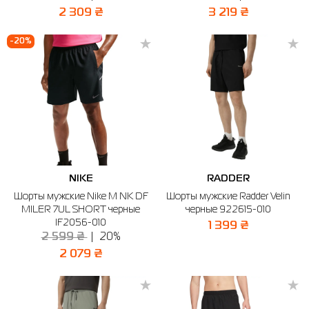
2 309 ₴
3 219 ₴
-20%
NIKE
RADDER
Шорты мужские Nike M NK DF
Шорты мужские Radder Velin
MILER 7UL SHORT черные
черные 922615-010
IF2056-010
1 399 ₴
2 599 ₴
20%
2 079 ₴