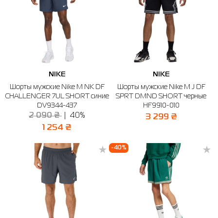
NIKE
NIKE
Шорты мужские Nike M NK DF
Шорты мужские Nike M J DF
CHALLENGER 7UL SHORT синие
SPRT DMND SHORT черные
DV9344-437
HF9910-010
2 090 ₴
40%
3 299 ₴
1 254 ₴
-40%