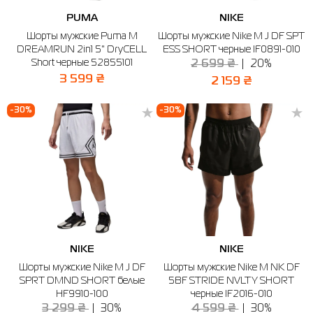
PUMA
NIKE
Рубашки
Фитнес и йога
Skechers
Полуботинки
Шорты мужские Puma M
Шорты мужские Nike M J DF SPT
DREAMRUN 2in1 5" DryCELL
ESS SHORT черные IF0891-010
Термобелье
Шапки
The North Face
Сандалии
Short черные 52855101
2 699 ₴
20%
3 599 ₴
Толстовки
Шарфы
Under Armour
Бренды
2 159 ₴
Футболки
WHS
adidas
-30%
-30%
Шорты
Larum
Юбки
Nike
Puma
Radder
NIKE
NIKE
Шорты мужские Nike M J DF
Шорты мужские Nike M NK DF
SPRT DMND SHORT белые
5BF STRIDE NVLTY SHORT
HF9910-100
черные IF2016-010
3 299 ₴
30%
4 599 ₴
30%