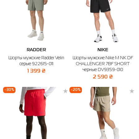
RADDER
NIKE
Шорты мужские Radder Velin
Шорты мужские Nike M NK DF
серые 922615-011
CHALLENGER 7BF SHORT
черные DV9359-010
1 399 ₴
2 590 ₴
-30%
-20%