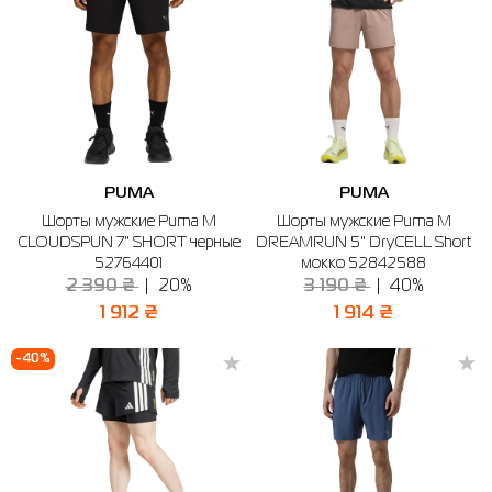
PUMA
PUMA
Шорты мужские Puma M
Шорты мужские Puma M
CLOUDSPUN 7" SHORT черные
DREAMRUN 5" DryCELL Short
52764401
мокко 52842588
2 390 ₴
20%
3 190 ₴
40%
1 912 ₴
1 914 ₴
-40%