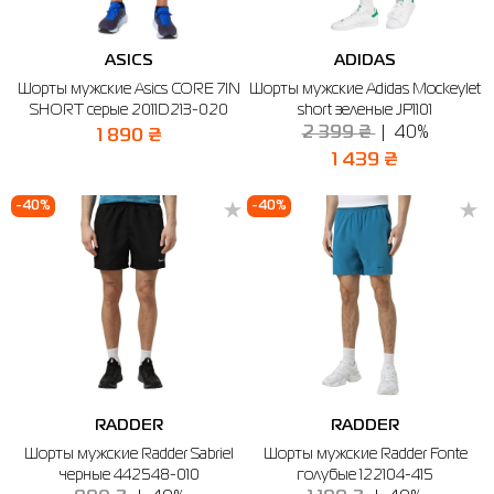
ASICS
ADIDAS
Шорты мужские Asics CORE 7IN
Шорты мужские Adidas Mockeylet
SHORT серые 2011D213-020
short зеленые JP1101
2 399 ₴
40%
1 890 ₴
1 439 ₴
-40%
-40%
RADDER
RADDER
Шорты мужские Radder Sabriel
Шорты мужские Radder Fonte
черные 442548-010
голубые 122104-415