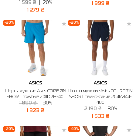
1 599 ₴
20%
1 999 ₴
1 279 ₴
-30%
-30%
ASICS
ASICS
Шорты мужские Asics CORE 7IN
Шорты мужские Asics COURT 7IN
SHORT голубые 2011D213-401
SHORT темно-синие 2041A344-
400
1 890 ₴
30%
2 190 ₴
30%
1 323 ₴
1 533 ₴
-20%
-40%