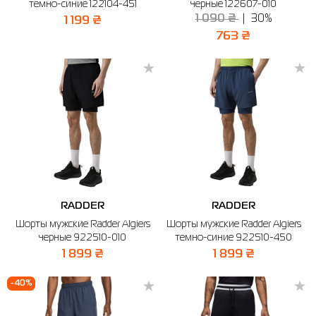
темно-синие 122104-451
черные 122607-010
1 090 ₴
30%
1 199 ₴
763 ₴
RADDER
RADDER
Шорты мужские Radder Algiers
Шорты мужские Radder Algiers
черные 922510-010
темно-синие 922510-450
1 899 ₴
1 899 ₴
-40%