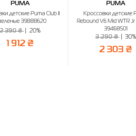
PUMA
PUMA
ки детские Puma Club II
Кроссовки детские
 зеленые 39888620
Rebound V6 Mid WTR Jr
39468501
2 390 ₴
20%
3 290 ₴
30
1 912 ₴
2 303 ₴