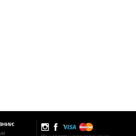
ании:
ами