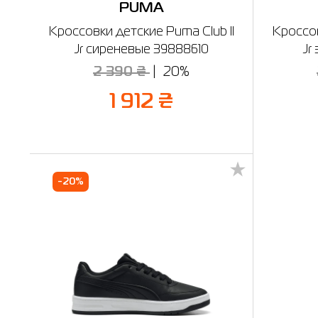
PUMA
Кроссовки детские Puma Club II
Кроссов
Jr сиреневые 39888610
Jr
2 390 ₴
20%
1 912 ₴
-20%