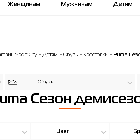
Женщинам
Мужчинам
Детям
азин Sport City
Детям
Обувь
Кросcовки
Puma Сез
Обувь
uma Сезон демисез
Цвет
Бр