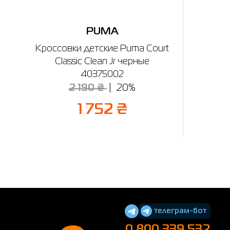
PUMA
Кроссовки детские Puma Court
Classic Clean Jr черные
40375002
2 190 ₴
20%
1 752 ₴
телеграм-бот
0 800 339 532