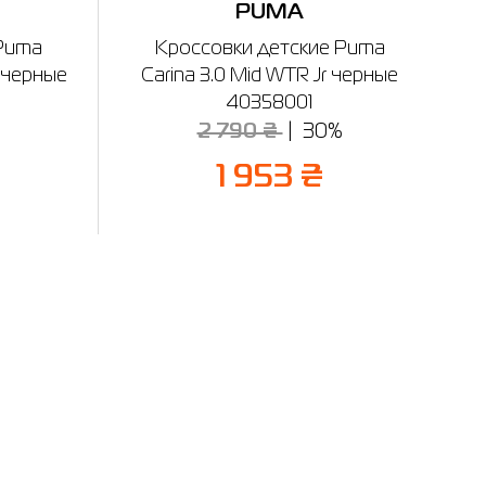
PUMA
 Puma
Кроссовки детские Puma
 черные
Carina 3.0 Mid WTR Jr черные
40358001
%
2 790 ₴
30%
1 953 ₴