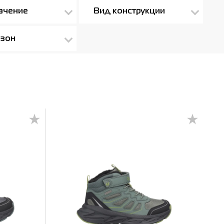
ачение
Вид конструкции
зон