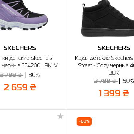
SKECHERS
SKECHERS
нки детские Skechers
Кеды детские Skechers
S черные 664200L BKLV
Street - Cozy черные 
BBK
3 799 ₴
30%
2 799 ₴
50%
2 659 ₴
1 399 ₴
-60%