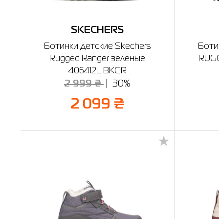
SKECHERS
Ботинки детские Skechers
Боти
Rugged Ranger зеленые
RUG
406412L BKGR
2 999 ₴
30%
2 099 ₴