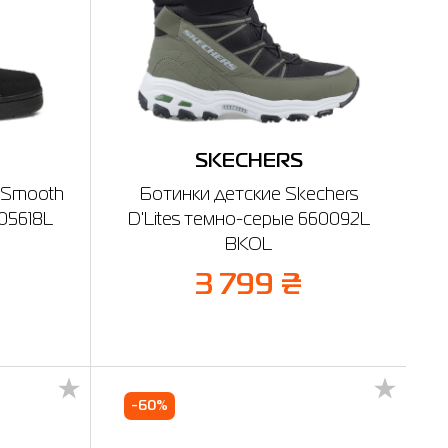
SKECHERS
 Smooth
Ботинки детские Skechers
405618L
D'Lites темно-серые 660092L
BKOL
3 799 ₴
-60%