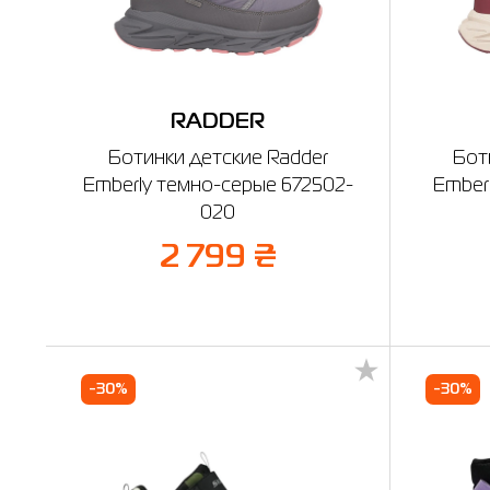
RADDER
Ботинки детские Radder
Бот
Emberly темно-серые 672502-
Ember
020
2 799 ₴
-30%
-30%