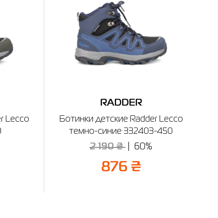
RADDER
r Lecco
Ботинки детские Radder Lecco
0
темно-синие 332403-450
2 190 ₴
60%
876 ₴