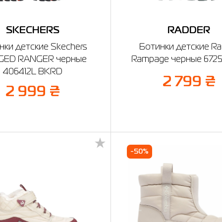
SKECHERS
RADDER
нки детские Skechers
Ботинки детские Ra
GED RANGER черные
Rampage черные 6725
406412L BKRD
2 799 ₴
2 999 ₴
-50%