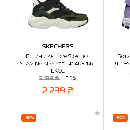
SKECHERS
Ботинки детские Skechers
Боти
STAMINA AIRY черные 405266L
D'LITE
BKOL
3 199 ₴
30%
2 239 ₴
-50%
-50%