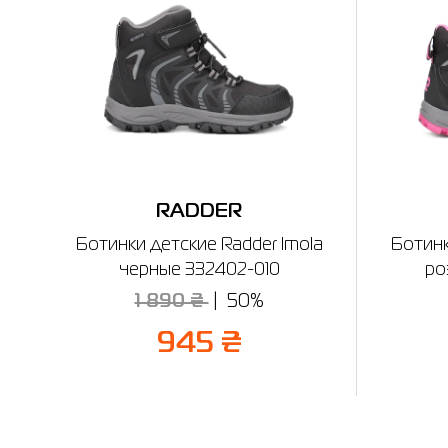
RADDER
Ботинки детские Radder Imola
Ботинк
черные 332402-010
ро
1 890 ₴
50%
945 ₴