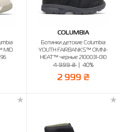
COLUMBIA
umbia
Ботинки детские Columbia
 MID
YOUTH FAIRBANKS™ OMNI-
096
HEAT™ черные 2100031-010
%
4 999 ₴
40%
2 999 ₴