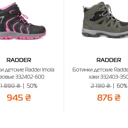
RADDER
RADDER
и детские Radder Imola
Ботинки детские Radde
зовые 332402-600
хаки 332403-35
1 890 ₴
50%
2 190 ₴
60%
945 ₴
876 ₴