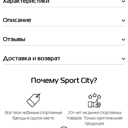
Характеристики
JH9980
Выберите размер
Цена
1,359.00
Описание
Выберите размер
Имя
31
31-
32
33
33-
34
35
Отзывы
Выберите город
Телефон
Киев
Доставка и возврат
🔸 ТЦ Аладдин
г. Киев, ул. Михаила Гришка, 3А (- 1-й этаж)
Почему Sport City?
График работы: 10:00 - 22:00
Отправить
Все твои любимые спортивные
20+ лет на рынке спортивных
бренды в одном месте.
товаров. Только оригинальная
продукция.