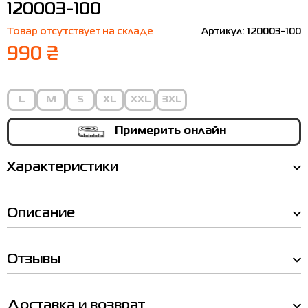
120003-100
Термобелье
Шапки
The North Face
Сандалии
Товар отсутствует на складе
Артикул: 120003-100
Толстовки
Шарфы
Under Armour
Бренды
990 ₴
Футболки
WHS
adidas
Шорты
Larum
L
M
S
XL
XXL
3XL
Юбки
Nike
Примерить онлайн
Puma
Характеристики
Radder
Описание
Таблица
Отзывы
размеров
Доставка и возврат