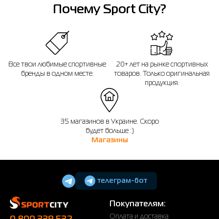
Напоминаем, что вы можете оформить обмен или возврат заказа в течении
Почему Sport City?
14 дней после покупки.
Все твои любимые спортивные
20+ лет на рынке спортивных
бренды в одном месте.
товаров. Только оригинальная
продукция.
35 магазинов в Украине. Скоро
будет больше :)
Магазины
телеграм-бот
Покупателям:
Оплата и доставка