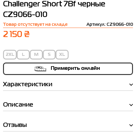
Challenger Short 7Bf черные
Термобелье
Шапки
The North Face
Сандалии
CZ9066-010
Толстовки
Шарфы
Under Armour
Бренды
Товар отсутствует на складе
Артикул: CZ9066-010
Футболки
WHS
adidas
2 150 ₴
Шорты
Larum
Юбки
Nike
2XL
L
M
S
XL
Puma
Примерить онлайн
Radder
Характеристики
Описание
Таблица
размеров
Отзывы