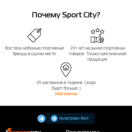
обратиться к консультанту интернет-магазина за помощью.
Напоминаем, что вы можете оформить обмен или возврат заказа в течении
Почему Sport City?
14 дней после покупки.
Все твои любимые спортивные
20+ лет на рынке спортивных
бренды в одном месте.
товаров. Только оригинальная
продукция.
35 магазинов в Украине. Скоро
будет больше :)
Магазины
телеграм-бот