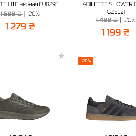
TE LITE черная FU8298
ADILETTE SHOWER 
GZ5921
1 599 ₴
20%
1 499 ₴
20%
1 279 ₴
1 199 ₴
-20%