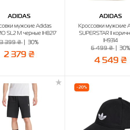
ADIDAS
ADIDAS
совки мужские Adidas
Кроссовки мужские A
 SL2 M черные IH8217
SUPERSTAR II корич
IH9314
3 399 ₴
30%
6 499 ₴
30
2 379 ₴
4 549 ₴
-20%