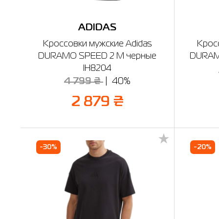
ADIDAS
Кроссовки мужские Adidas
Крос
DURAMO SPEED 2 M черные
DURAMO
IH8204
4 799 ₴
40%
2 879 ₴
-30%
-20%