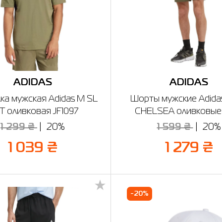
ADIDAS
ADIDAS
ка мужская Adidas M SL
Шорты мужские Adida
 T оливковая JF1097
CHELSEA оливковые J
1 299 ₴
20%
1 599 ₴
20%
1 039 ₴
1 279 ₴
-20%