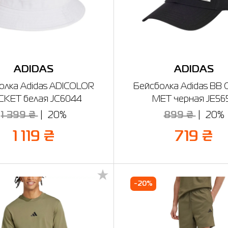
ADIDAS
ADIDAS
олка Adidas ADICOLOR
Бейсболка Adidas BB 
CKET белая JC6044
MET черная JE56
1 399 ₴
20%
899 ₴
20%
1 119 ₴
719 ₴
-20%