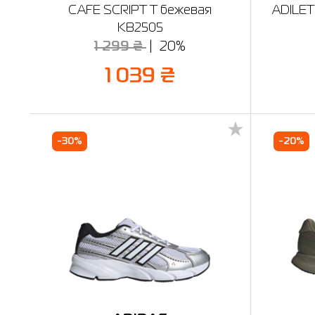
CAFE SCRIPT T бежевая
ADILET
KB2505
1 299 ₴
20%
1 039 ₴
-30%
-20%