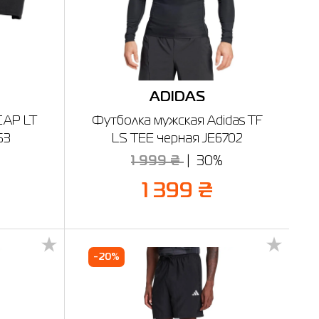
ADIDAS
CAP LT
Футболка мужская Adidas TF
53
LS TEE черная JE6702
1 999 ₴
30%
1 399 ₴
-20%