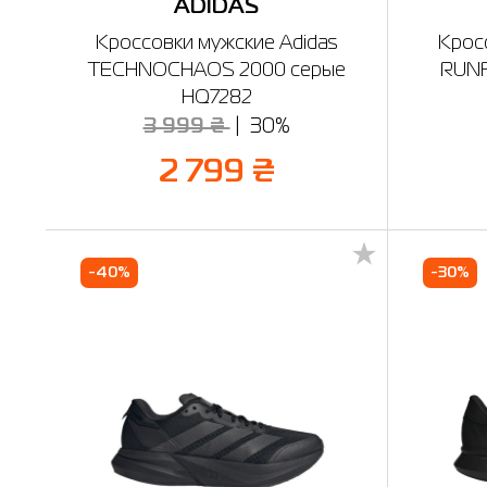
ADIDAS
Кроссовки мужские Adidas
Крос
TECHNOCHAOS 2000 серые
RUNF
HQ7282
3 999 ₴
30%
2 799 ₴
-40%
-30%