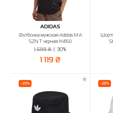
ADIDAS
Футболка мужская Adidas M A
Шорты
SZN T черная IY4150
S
1 599 ₴
30%
1 119 ₴
-20%
-20%