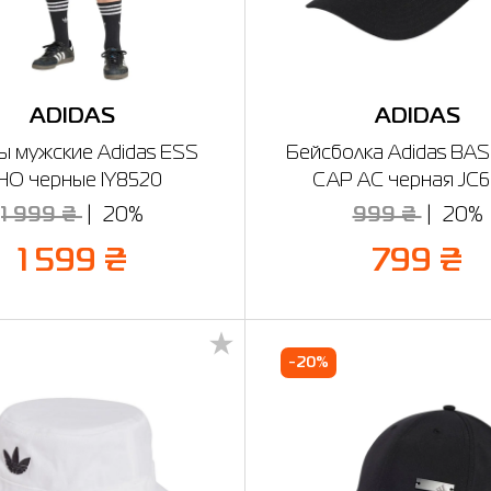
ADIDAS
ADIDAS
 мужские Adidas ESS
Бейсболка Adidas BA
HO черные IY8520
CAP AC черная JC
1 999 ₴
20%
999 ₴
20%
1 599 ₴
799 ₴
-20%