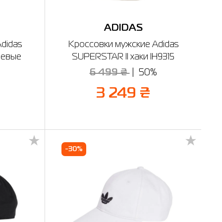
ADIDAS
didas
Кроссовки мужские Adidas
невые
SUPERSTAR II хаки IH9315
6 499 ₴
50%
%
3 249 ₴
-30%