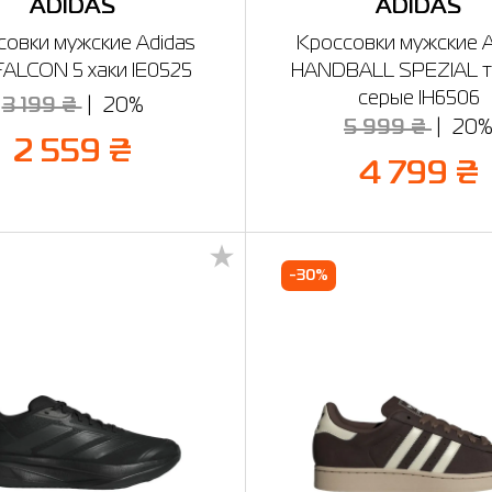
ADIDAS
ADIDAS
совки мужские Adidas
Кроссовки мужские A
ALCON 5 хаки IE0525
HANDBALL SPEZIAL т
серые IH6506
3 199 ₴
20%
5 999 ₴
20
2 559 ₴
4 799 ₴
-30%