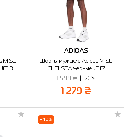
ADIDAS
s M SL
Шорты мужские Adidas M SL
F1113
CHELSEA черные JF1117
1 599 ₴
20%
1 279 ₴
-40%