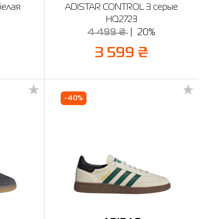
белая
ADISTAR CONTROL 3 серые
HQ2723
4 499 ₴
20%
3 599 ₴
-40%