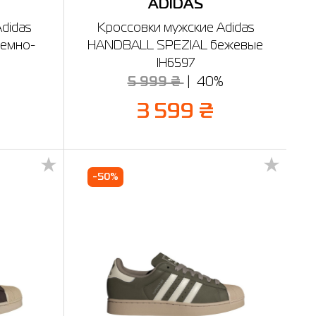
ADIDAS
didas
Кроссовки мужские Adidas
емно-
HANDBALL SPEZIAL бежевые
IH6597
%
5 999 ₴
40%
3 599 ₴
-50%