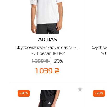
ADIDAS
Футболка мужская Adidas M SL
Футбол
SJ T белая JF1092
SJ
1 299 ₴
20%
1 039 ₴
-20%
-20%