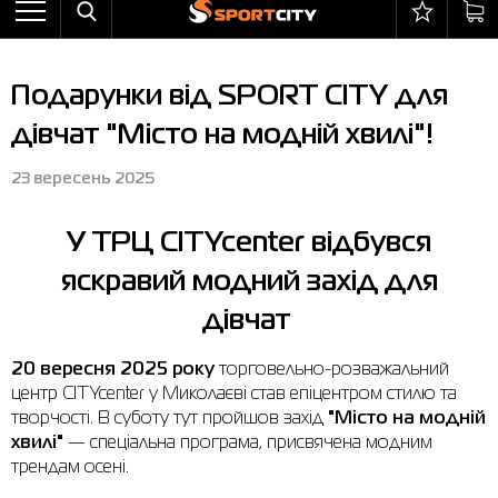
Назад
Назад
Назад
Назад
Назад
Назад
Бра
Черевики
Балаклави
adidas
Все товары со скидкой
Оплата і доставка
Подарунки від SPORT CITY для
Штани
Кросівки
Бейсболки та панами
Arena
Бра
Повернення та обмін
дівчат "Місто на модній хвилі"!
Вітрівки
Пляжне взуття
Бокс
Asics
Штани
Гарантія на товари
23 вересень 2025
Жилети
Напівчеревики
Гірськолижний інвентар
Columbia
Вітрівки
Магазини
Комбінезони
Сандалі
М'ячі
Evoids
Костюми
Контакт центр
У ТРЦ CITYcenter відбувся
яскравий модний захід для
Костюми
Чоботи
Шкарпетки
Jack Wolfskin
Куртки
Програма лояльності
дівчат
Купальники
Рукавиці
Larum
Легінси
Часті питання (FAQ)
Куртки
Плавання
New Balance
Толстовки
Новини
20 вересня 2025 року
торговельно-розважальний
центр CITYcenter у Миколаєві став епіцентром стилю та
Легінси
Рюкзаки
Nike
Футболки
Особистий кабінет
творчості. В суботу тут пройшов захід
"Місто на модній
хвилі"
— спеціальна програма, присвячена модним
Майки
Сумки
Puma
Черевики
трендам осені.
Сукні
Доглядові засоби
Radder
Кросівки