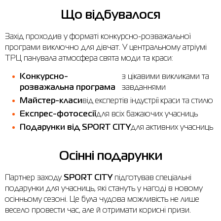
Що відбувалося
Сорочки
Фітнес та йога
Skechers
Напівчеревики
Захід проходив у форматі конкурсно-розважальної
Термобілизна
Шапки
The North Face
Сандалі
програми виключно для дівчат. У центральному атріумі
Толстовки
Шарфи
Under Armour
Бренди
ТРЦ панувала атмосфера свята моди та краси:
Футболки
WHS
adidas
Конкурсно-
з цікавими викликами та
розважальна програма
завданнями
Шорти
Larum
Майстер-класи
від експертів індустрії краси та стилю
Спідниці
Nike
Експрес-фотосесії
для всіх бажаючих учасниць
Подарунки від SPORT CITY
для активних учасниць
Puma
Radder
Осінні подарунки
Партнер заходу
SPORT CITY
підготував спеціальні
подарунки для учасниць, які стануть у нагоді в новому
осінньому сезоні. Це була чудова можливість не лише
весело провести час, але й отримати корисні призи.